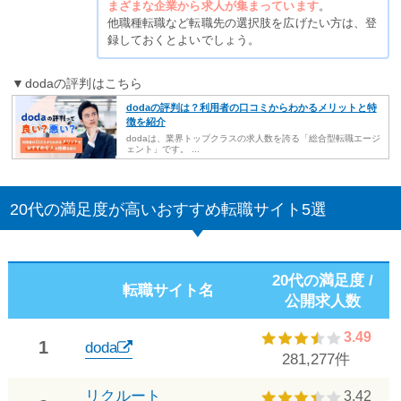
まざまな企業から求人が集まっています
。
他職種転職など転職先の選択肢を広げたい方は、登
録しておくとよいでしょう。
▼dodaの評判はこちら
dodaの評判は？利用者の口コミからわかるメリットと特
徴を紹介
dodaは、業界トップクラスの求人数を誇る「総合型転職エージ
ェント」です。 ...
20代の満足度が高いおすすめ転職サイト5選
20代の満足度 /
転職サイト名
公開求人数
3.49
1
doda
281,277件
リクルート
3.42