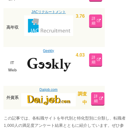
JACリクルートメント
3.76
詳
細
高年収
Geekly
4.03
詳
細
IT
Web
Daijob.com
調査
詳
外資系
細
中
この記事では、各転職サイトを年代別と特化型別に分類し、転職者
1,000人の満足度アンケート結果とともに紹介しています。ぜひ参