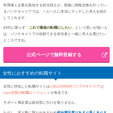
利用者と企業を熟知する担当同士が、密接に情報交換を行ってい
るパソナキャリアでは、一人一人に本当にマッチした求人を紹介
してくれます。
40代に限らず「
これで最後の転職にしたい
」という思いが強い人
は、パソナキャリアの信頼できる担当者と一緒に求人を選びたい
ところですね。
公式ページで無料登録する
女性におすすめの転職サイト
女性に特化した転職サイトは
LiBzCAREER (リブズキャリア)
と
type女性の転職エージェント
が有名です。
サポート満足度は総合型に引けを取りません。
ただし、求人数に限りがあるため
総合満足度はあまり高くありま