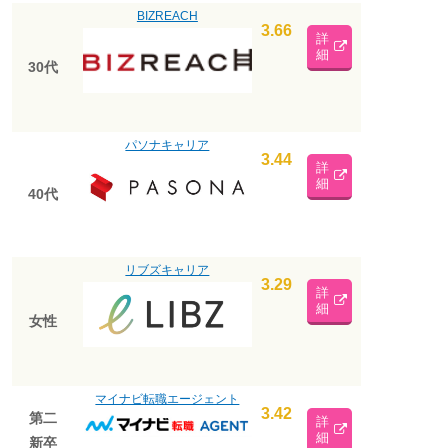
BIZREACH
3.66
詳
細
30代
パソナキャリア
3.44
詳
細
40代
リブズキャリア
3.29
詳
細
女性
マイナビ転職エージェント
3.42
第二
詳
細
新卒