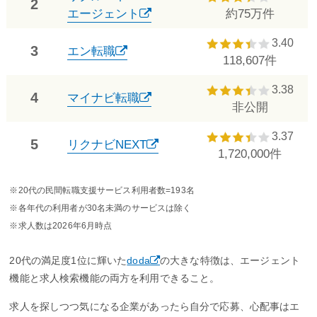
2
エージェント
約75万件
3.40
3
エン転職
118,607件
3.38
4
マイナビ転職
非公開
3.37
5
リクナビNEXT
1,720,000件
※20代の民間転職支援サービス利用者数=193名
※各年代の利用者が30名未満のサービスは除く
※求人数は2026年6月時点
20代の満足度1位に輝いた
doda
の大きな特徴は、エージェント
機能と求人検索機能の両方を利用できること。
求人を探しつつ気になる企業があったら自分で応募、心配事はエ