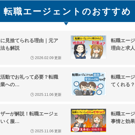
転職エージェントのおすすめ
トに見捨てられる理由｜元ア
転職エージ
処法も解説
理由と求人
🕒
2026.02.09
更新
職活動でお礼って必要？転職
転職エージ
企業への…
てくれる？
🕒
2025.11.06
更新
イザーが解説！転職エージェ
転職エージ
ていく服…
事情と効果
🕒
2025.11.06
更新