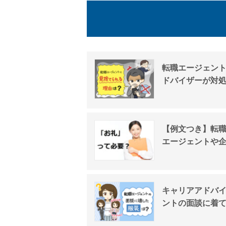
転職エージェン
ドバイザーが対
【例文つき】転
エージェントや
キャリアアドバ
ントの面談に着