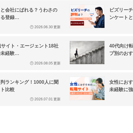
うと会社にばれる？うわさの
ビズリーチ
える登録…
ンケートと
🕒
2026.06.30
更新
職サイト・エージェント18社
40代向け
や未経験…
プ別のおす
🕒
2026.08.05
更新
判ランキング！1000人に聞
女性におす
イト比較
未経験に強
🕒
2026.07.01
更新