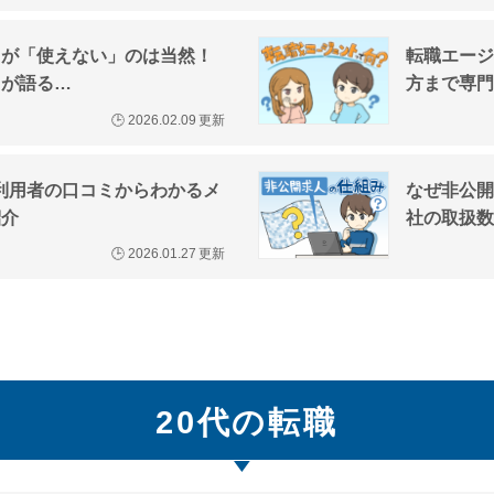
トが「使えない」のは当然！
転職エージ
トが語る…
方まで専門
🕒
2026.02.09
更新
？利用者の口コミからわかるメ
なぜ非公開
紹介
社の取扱数
🕒
2026.01.27
更新
20代の転職