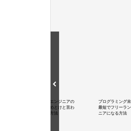
ンジニアの
プログラミング未経験から
テレワー
とけと言わ
最短でフリーランスエンジ
職したい
法
ニアになる方法
がいの秘