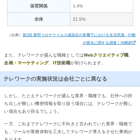
保育関係
1.4%
全体
21.5%
（出典）
第2回 新型コロナウイルス感染症の影響下における生活意識・行動
の変化に関する調査｜内閣府
また、テレワークが盛んな職種としては
Webクリエイティブ職
、
企画・マーケティング
、
IT技術職
が挙げられます。
テレワークの実施状況は会社ごとに異なる
しかし、たとえテレワークが盛んな業界・職種でも、社外への持
ち出しが難しい機密情報を取り扱う場合には、テレワークが難し
い場合もあり得るでしょう。
一方、これまでテレワークに不向きと言われていた業界・職種で
も、ツールや業務体制を工夫してテレワーク導入をさせた事例が
あります。