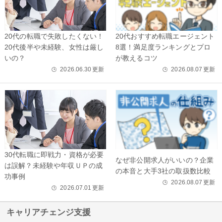
20代の転職で失敗したくない！
20代おすすめ転職エージェント
20代後半や未経験、女性は厳し
8選！満足度ランキングとプロ
いの？
が教えるコツ
2026.06.30
更新
2026.08.07
更新
🕒
🕒
30代転職に即戦力・資格が必要
なぜ非公開求人がいいの？企業
は誤解？未経験や年収ＵＰの成
の本音と大手3社の取扱数比較
功事例
2026.08.07
更新
🕒
2026.07.01
更新
🕒
キャリアチェンジ支援