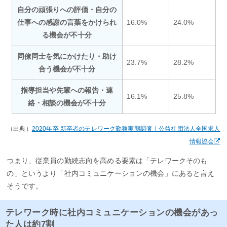
自分の頑張りへの評価・自分の
仕事への感謝の言葉をかけられ
16.0%
24.0%
る機会が不十分
同僚同士を気にかけたり・助け
23.7%
28.2%
合う機会が不十分
指導担当や先輩への報告・連
16.1%
25.8%
絡・相談の機会が不十分
（出典）
2020年卒 新卒者のテレワーク勤務実態調査｜公益社団法人全国求人
情報協会
つまり、従業員の勤続志向を高める要素は「テレワークそのも
の」というより「社内コミュニケーションの機会」にあると言え
そうです。
テレワーク時に社内コミュニケーションの機会があっ
た人は約7割