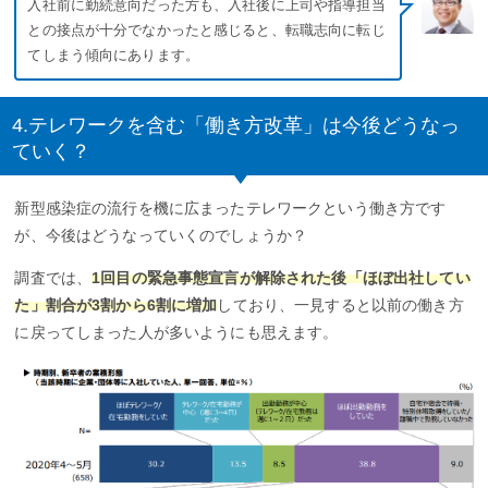
入社前に勤続意向だった方も、入社後に上司や指導担当
との接点が十分でなかったと感じると、転職志向に転じ
てしまう傾向にあります。
4.テレワークを含む「働き方改革」は今後どうなっ
ていく？
新型感染症の流行を機に広まったテレワークという働き方です
が、今後はどうなっていくのでしょうか？
調査では、
1回目の緊急事態宣言が解除された後「ほぼ出社してい
た」割合が3割から6割に増加
しており、一見すると以前の働き方
に戻ってしまった人が多いようにも思えます。