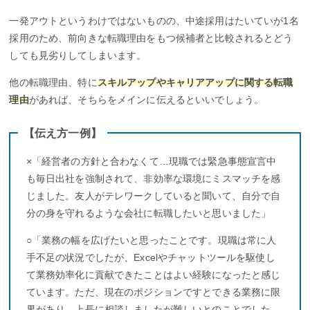
一発アウトというわけではないものの、中途採用はたいていが1名
採用のため、前向きな転職理由をもつ候補者と比較されるとどう
しても見劣りしてしまいます。
他の転職理由、特に
スキルアップやキャリアアップに関する転職
理由
があれば、そちらをメインに伝えるといいでしょう。
【伝え方一例】
×「経営者の方針と合わなくて…現職では緊急事態宣言中
も毎日出社を強制されて、非効率な環境にミスマッチを感
じました。友人がテレワークしていると聞いて、自分で自
分の身を守れるような会社に転職したいと思いました」
○「業務の幅を広げたいと思ったことです。現職は常に人
手不足の状況でしたが、Excelやチャットツールを駆使し
て業務効率化に貢献できたことはよい経験になったと感じ
ています。ただ、現在のポジションですとできる業務に限
界があり、上長に相談しましたが難しいとのことでした。