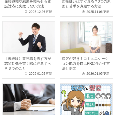
面接通知や結果を知らせる電
面接嫌いはすぐ直る？3つの原
話対応に失敗しない方法
因と苦手を克服する方法
2025.12.26
更新
2025.11.06
更新
🕒
🕒
【未経験】事務職を志す方が
接客が好き！コミュニケーシ
志望動機を書く際に注意すべ
ョン能力を自己PRに生かす方
き３つのこと
法と例文
2026.01.05
更新
2026.01.05
更新
🕒
🕒