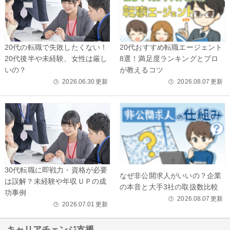
20代の転職で失敗したくない！
20代おすすめ転職エージェント
20代後半や未経験、女性は厳し
8選！満足度ランキングとプロ
いの？
が教えるコツ
2026.06.30
更新
2026.08.07
更新
🕒
🕒
30代転職に即戦力・資格が必要
なぜ非公開求人がいいの？企業
は誤解？未経験や年収ＵＰの成
の本音と大手3社の取扱数比較
功事例
2026.08.07
更新
🕒
2026.07.01
更新
🕒
キャリアチェンジ支援