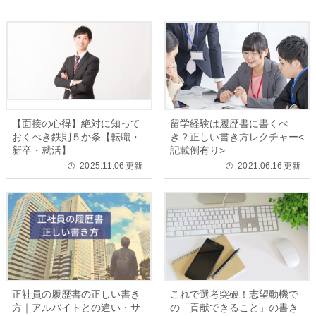
【面接の心得】絶対に知って
留学経験は履歴書に書くべ
おくべき鉄則５か条【転職・
き？正しい書き方レクチャー<
新卒・就活】
記載例有り>
2025.11.06
更新
2021.06.16
更新
🕒
🕒
正社員の履歴書の正しい書き
これで選考突破！志望動機で
方｜アルバイトとの違い・サ
の「貢献できること」の書き