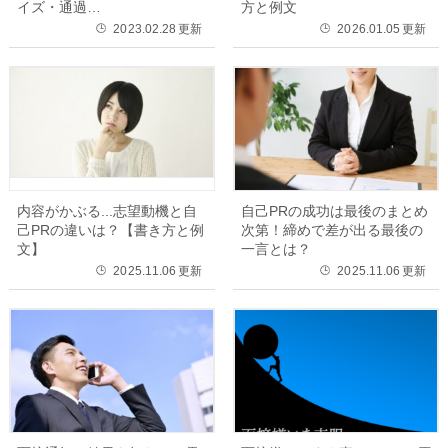
イズ・通過…
方と例文
2023.02.28
更新
2026.01.05
更新
🕒
🕒
内容がかぶる...志望動機と自
自己PRの成功は最後のまとめ
己PRの違いは？【書き方と例
次第！締めで差が出る最後の
文】
一言とは？
2025.11.06
更新
2025.11.06
更新
🕒
🕒