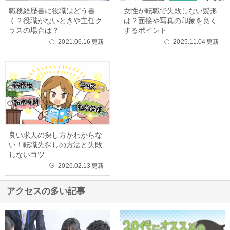
職務経歴書に役職はどう書
女性が転職で失敗しない髪形
く？役職がないときや主任ク
は？面接や写真の印象を良く
ラスの場合は？
するポイント
2021.06.16
更新
2025.11.04
更新
🕒
🕒
良い求人の探し方がわからな
い！転職先探しの方法と失敗
しないコツ
2026.02.13
更新
🕒
アクセスの多い記事