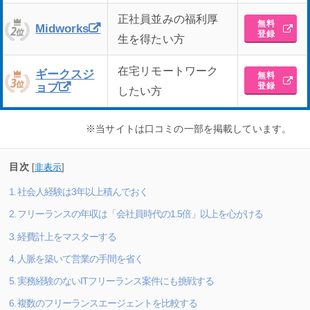
正社員並みの福利厚
無料
Midworks
登録
生を得たい方
在宅リモートワーク
ギークスジ
無料
登録
ョブ
したい方
※当サイトは口コミの一部を掲載しています。
目次
[
非表示
]
1. 社会人経験は3年以上積んでおく
2. フリーランスの年収は「会社員時代の1.5倍」以上を心がける
3. 経費計上をマスターする
4. 人脈を築いて営業の手間を省く
5. 実務経験のないITフリーランス案件にも挑戦する
6. 複数のフリーランスエージェントを比較する