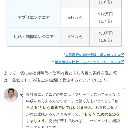
（1.8倍）
912万円
アプリエンジニア
547万円
（1.7倍）
780万円
組込・制御エンジニア
476万円
（1.6倍）
*
人気職種の給料情報｜求人ボックス
**
単価相場を比較｜レバテックフリーランス
よって、仮に会社員時代の仕事内容と同じ内容の案件を選ぶ際
は、最低でも1.5倍以上の金額で受注するといいでしょう。
会社員エンジニアの中には「フリーランスってそんなに
年収をもらえるんですか？」と驚く方もいますが
、"も
らえる"という感覚でいてはいけません
。独立後は収入
が急に途絶えるリスクも考えて、
"もらう"ための交渉を
しましょう
。交渉が苦手であれば、エージェントに相談
するのもありです。