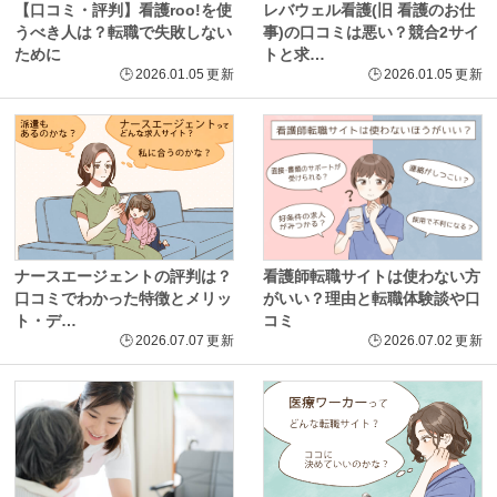
【口コミ・評判】看護roo!を使
レバウェル看護(旧 看護のお仕
うべき人は？転職で失敗しない
事)の口コミは悪い？競合2サイ
ために
トと求…
🕒
2026.01.05
更新
🕒
2026.01.05
更新
ナースエージェントの評判は？
看護師転職サイトは使わない方
口コミでわかった特徴とメリッ
がいい？理由と転職体験談や口
ト・デ…
コミ
🕒
2026.07.07
更新
🕒
2026.07.02
更新