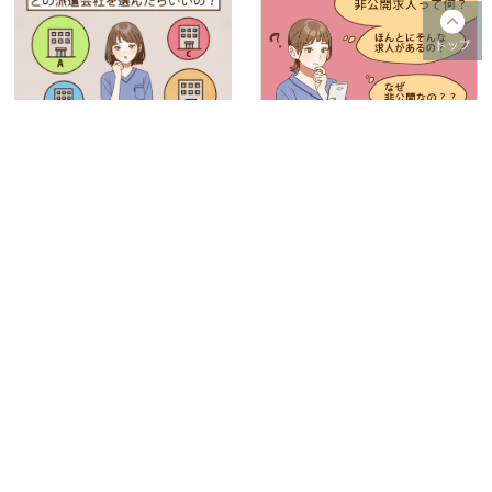
看護師向けおすすめ派遣会社ラ
看護師の非公開求人の理由や条
ンキング！口コミ・評判を徹底
件を徹底解説！人気求人の探し
比較｜…
方も紹介
🕒
2026.01.05
更新
🕒
2026.01.05
更新
転職に失敗ばかりの看護師が間
看護師の面接での服装はスーツ
違いやすい10の実例談、5つの
必須？転職時のおすすめと注意
対策
ポイント
🕒
2026.01.05
更新
🕒
2025.12.26
更新