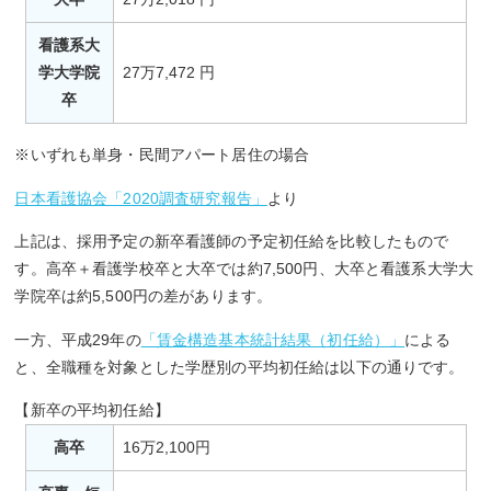
看護系大
学大学院
27万7,472 円
卒
※いずれも単身・民間アパート居住の場合
日本看護協会「2020調査研究報告」
より
上記は、採用予定の新卒看護師の予定初任給を比較したもので
す。高卒＋看護学校卒と大卒では約7,500円、大卒と看護系大学大
学院卒は約5,500円の差があります。
一方、平成29年の
「賃金構造基本統計結果（初任給）」
による
と、全職種を対象とした学歴別の平均初任給は以下の通りです。
【新卒の平均初任給】
高卒
16万2,100円