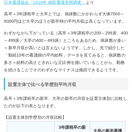
日本看護協会「2018年 病院看護実態調査」
より
高卒＋3年課程卒と大卒とでは、病床数にかかわらず大体7000～
9000円ほど大卒のほうが新卒時の平均月収は高くなっています。
わずかながら下がっている（高卒＋3年課程卒の200～299床、400
～499床／大卒の400～499床）ところもあるため、病床数が多い
＝新卒月収が高いとは言えないようです。しかし、先で紹介した
「勤続10年の看護師の平均給料」データを見てみると、病床数の
多さ＝給料の高さときれいな正比例を描いていることから、勤務
を続けることでそのわずかなマイナスは挽回できるようです。
設置主体で比べる学歴別平均月収
高卒＋3年課程卒の新卒、大卒の新卒の月収を設置主体別に比較し
たのが以下の表となります。
【設置主体別学歴別の月収比較】
3年課程卒の新
大卒の新卒看護