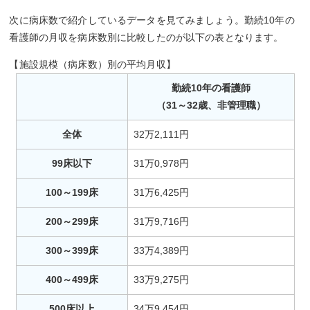
次に病床数で紹介しているデータを見てみましょう。勤続10年の
看護師の月収を病床数別に比較したのが以下の表となります。
【施設規模（病床数）別の平均月収】
勤続10年の看護師
（31～32歳、非管理職）
全体
32万2,111円
99床以下
31万0,978円
100～199床
31万6,425円
200～299床
31万9,716円
300～399床
33万4,389円
400～499床
33万9,275円
500床以上
34万9,454円