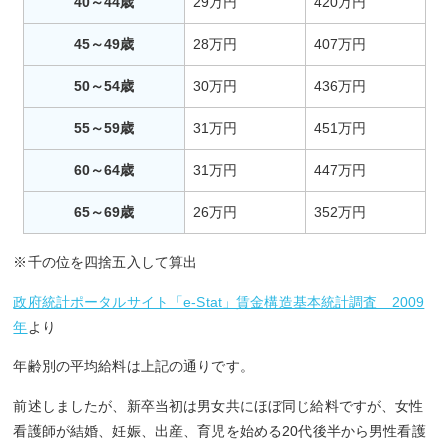
40～44歳
29万円
420万円
45～49歳
28万円
407万円
50～54歳
30万円
436万円
55～59歳
31万円
451万円
60～64歳
31万円
447万円
65～69歳
26万円
352万円
※千の位を四捨五入して算出
政府統計ポータルサイト「e-Stat」賃金構造基本統計調査 2009
年
より
年齢別の平均給料は上記の通りです。
前述しましたが、新卒当初は男女共にほぼ同じ給料ですが、女性
看護師が結婚、妊娠、出産、育児を始める20代後半から男性看護