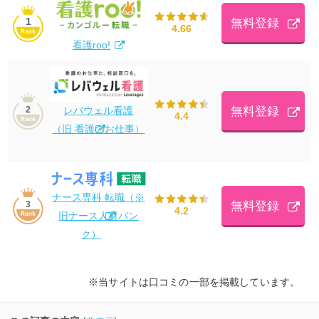
1
無料登録
4.66
看護roo!
レバウェル看護
無料登録
2
4.4
（旧 看護のお仕事）
ナース専科 転職（※
無料登録
3
4.2
旧ナース人材バン
ク）
※当サイトは口コミの一部を掲載しています。