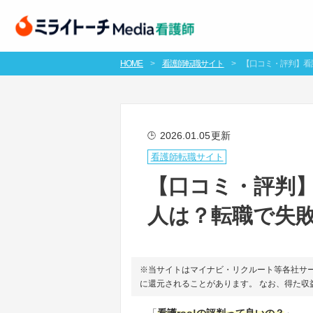
HOME
看護師転職サイト
【口コミ・評判】看
2026.01.05
更新
🕒
看護師転職サイト
【口コミ・評判】
人は？転職で失
※当サイトはマイナビ・リクルート等各社サ
に還元されることがあります。 なお、得た
「
看護roo!の評判って良いの？
」