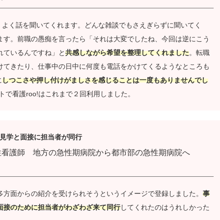
かくよく話を聞いてくれます。どんな雑談でもさえぎらずに聞いてく
ます。前職の愚痴を言ったら「それは大変でしたね、今回は逆にこう
れているんですね」と
共感しながら希望を整理してくれました
。転職
けてきたり、仕事中の日中に何度も電話をかけてくるようなところも
に
しつこさや押し付けがましさを感じることは一度もありませんでし
トで看護roo!はこれまで２回利用しました。
見学と面接に担当者が同行
性看護師 地方の急性期病院から都市部の急性期病院へ
多方面からの紹介を受けられそうというイメージで登録しました。
事
面接のために担当者がわざわざ来て同行
してくれたのはうれしかった