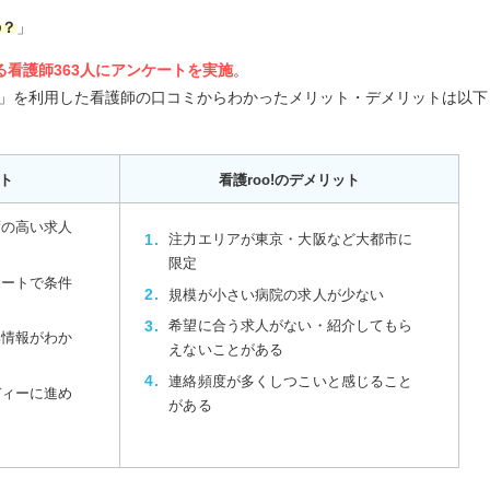
の？
」
る看護師363人にアンケートを実施
。
ート」を利用した看護師の口コミからわかったメリット・デメリットは以下
ット
看護roo!のデメリット
度の高い求人
注力エリアが東京・大阪など大都市に
限定
ポートで条件
規模が小さい病院の求人が少ない
希望に合う求人がない・紹介してもら
部情報がわか
えないことがある
連絡頻度が多くしつこいと感じること
ディーに進め
がある