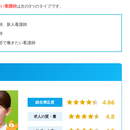
良い看護師
は次の3つのタイプです。
師、新人看護師
師
部で働きたい看護師
4.66
総合満足度
4.8
求人の質・量