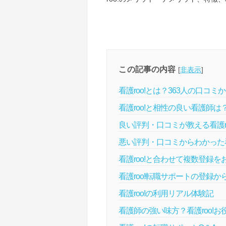
この記事の内容
[
非表示
]
看護roo!とは？363人の口コ
看護roo!と相性の良い看護師
良い評判・口コミが教える看護ro
悪い評判・口コミからわかった看
看護roo!と合わせて複数登録
看護roo!転職サポートの登録か
看護roo!の利用リアル体験記
看護師の強い味方？看護roo!