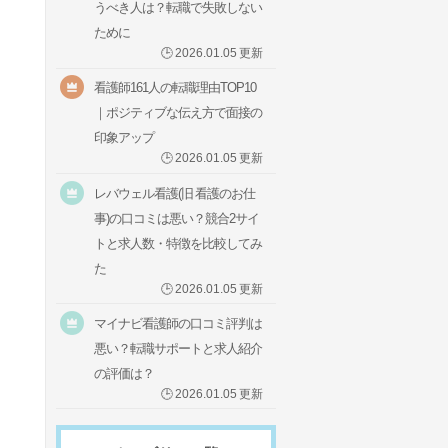
うべき人は？転職で失敗しない
ために
🕒
2026.01.05
更新
看護師161人の転職理由TOP10
｜ポジティブな伝え方で面接の
印象アップ
🕒
2026.01.05
更新
レバウェル看護(旧 看護のお仕
事)の口コミは悪い？競合2サイ
トと求人数・特徴を比較してみ
た
🕒
2026.01.05
更新
マイナビ看護師の口コミ評判は
悪い？転職サポートと求人紹介
の評価は？
🕒
2026.01.05
更新