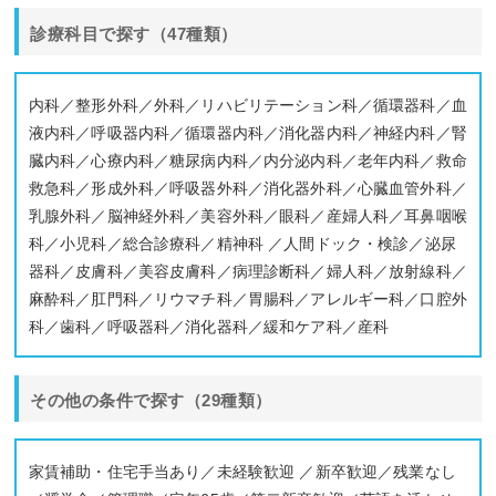
診療科目で探す（47種類）
内科／整形外科／外科／リハビリテーション科／循環器科／血
液内科／呼吸器内科／循環器内科／消化器内科／神経内科／腎
臓内科／心療内科／糖尿病内科／内分泌内科／老年内科／救命
救急科／形成外科／呼吸器外科／消化器外科／心臓血管外科／
乳腺外科／脳神経外科／美容外科／眼科／産婦人科／耳鼻咽喉
科／小児科／総合診療科／精神科 ／人間ドック・検診／泌尿
器科／皮膚科／美容皮膚科／病理診断科／婦人科／放射線科／
麻酔科／肛門科／リウマチ科／胃腸科／アレルギー科／口腔外
科／歯科／呼吸器科／消化器科／緩和ケア科／産科
その他の条件で探す（29種類）
家賃補助・住宅手当あり／未経験歓迎 ／新卒歓迎／残業なし