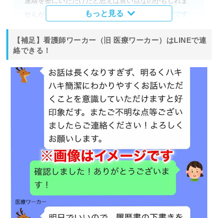
連絡を密にいただけたと思えば良い点なのかもしれま
もっと見る
せんが、前回
紹介した病院を検討してみていかがです
か？と言われたりすると焦る気持ちが強くなり、負担
【補足】看護師ワーカー（旧 医療ワーカー）はLINEで連
に思った
記憶があります。また、勤務上不規則勤務も
絡できる！
あるため、連絡をいただいても、留守番電話になって
いたことも多く、連絡頻度を少し空けていただいたほ
うが私としては好ましかったです。
閉じる