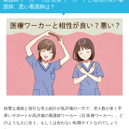
護師、悪い看護師は？
いいなと思いました
。
愚痴を聞いてくれ共感力の高さに満足
（30代後半・男性看護師）
看護師ワーカー（旧 医療ワーカー）を利用して
一番満
足したのは、こちらの愚痴をしっかりと聞いてくれ、
共感してくれた
点です。誰かに聞いてもらいたかった
現状を打ち明けることができ、看護師専門のキャリア
アドバイザーさんに知ってもらえた点は良かったで
す。
頻繁な連絡と強引な求人紹介が低評価の一方で、求人数が多く手
厚いサポートが高評価の看護師ワーカー（旧 医療ワーカー）。ど
キャリアアドバイザーのスキルは高いが返事は
のような人に合う、もしくは合わない転職サイトなのでしょう
遅め