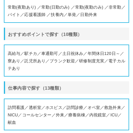
常勤(夜勤あり) ／常勤(日勤のみ) ／常勤(夜勤のみ) ／非常勤／
バイト／応援看護師 ／扶養内／単発／日勤外来
おすすめポイントで探す（10種類）
高給与／駅チカ／車通勤可／土日祝休み／年間休日120日～／
寮あり／託児所あり／ブランク歓迎／研修制度充実／電子カル
テあり
仕事内容で探す（13種類）
訪問看護／透析室／ホスピス／訪問診療／オペ室／救急外来／
NICU／コールセンター／外来／療養病棟／内視鏡室／ICU／
献血