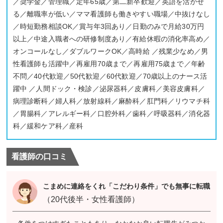
／奨学金／管理職／定年65歳／第二新卒歓迎／英語を活かせ
る／離職率が低い／ママ看護師も働きやすい職場／中抜けなし
／時短勤務相談OK／賞与年3回あり／日勤のみで月給30万円
以上／中途入職者への研修制度あり／有給休暇の消化率高め／
オンコールなし／ダブルワークOK／高時給 ／残業少なめ／男
性看護師も活躍中／再雇用70歳まで／再雇用75歳まで／年齢
不問／40代歓迎／50代歓迎／60代歓迎／70歳以上のナース活
躍中 ／人間ドック・検診／泌尿器科／皮膚科／美容皮膚科／
病理診断科／婦人科／放射線科／麻酔科／肛門科／リウマチ科
／胃腸科／アレルギー科／口腔外科／歯科／呼吸器科／消化器
科／緩和ケア科／産科
看護師の口コミ
こまめに連絡をくれ「こだわり条件」でも無事に転職
（20代後半・女性看護師）