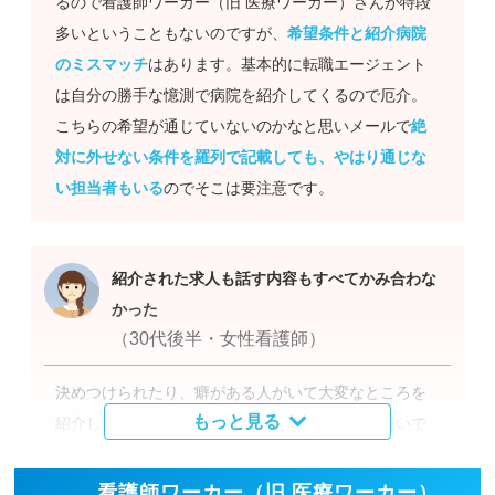
るので看護師ワーカー（旧 医療ワーカー）さんが特段
多いということもないのですが、
希望条件と紹介病院
のミスマッチ
はあります。基本的に転職エージェント
は自分の勝手な憶測で病院を紹介してくるので厄介。
こちらの希望が通じていないのかなと思いメールで
絶
対に外せない条件を羅列で記載しても、やはり通じな
い担当者もいる
のでそこは要注意です。
紹介された求人も話す内容もすべてかみ合わな
かった
（30代後半・女性看護師）
決めつけられたり、癖がある人がいて大変なところを
もっと見る
紹介してきたりしました。こちらが転職時期は急いで
いないと伝えていたのにもかかわらず「来月には働け
るように頑張りましょう」と言われたり、
いろいろと
看護師ワーカー（旧 医療ワーカー）