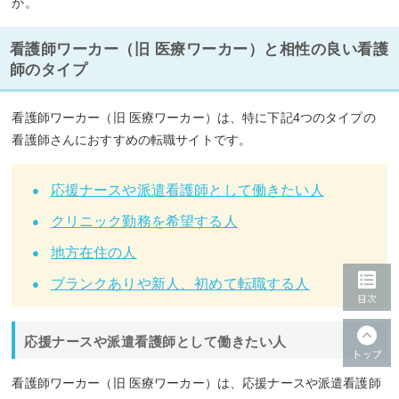
か。
（20代後半・女性看護師）
看護師ワーカー（旧 医療ワーカー）と相性の良い看護
キャリアアドバイザーさんのヒアリング力、提案力、
師のタイプ
紹介力がとても高い
と感じました。ただ、
問い合わせ
した場合、レスポンスが遅い
ところは気になりまし
看護師ワーカー（旧 医療ワーカー）は、特に下記4つのタイプの
た。
看護師さんにおすすめの転職サイトです。
閉じる
応援ナースや派遣看護師として働きたい人
クリニック勤務を希望する人
地方在住の人
ブランクありや新人、初めて転職する人
応援ナースや派遣看護師として働きたい人
看護師ワーカー（旧 医療ワーカー）は、応援ナースや派遣看護師