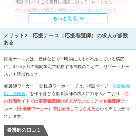
電話でものすごく親身に相談にのってくれましたし、
今でも転職など幅広く相談にのってくれる
のがとても
もっと見る
助かっています。
メリット2．応援ナース（応援看護師）の求人が多数
ある
迅速かつ手厚いサポートに感動しました
（30代前半・女性看護師）
応援ナースとは、産休などで一時的に人手が不足している病院
サイトに登録したその日に該当エリアの担当者から電
に、3～6ヶ月の期間限定で勤務する制度のことで、リゾートナー
スとも呼ばれます。
話連絡があり、詳しい条件や要望などを確認してもら
え、条件に合う職場の提案も迅速でした。病院との面
看護師ワーカー（旧 医療ワーカー）では、特設ページ「
応援看護
談に同席してもらった際も、
細かい雇用条件を代わり
師 全国版
」を作るほど応援看護師の求人に力を入れており、
他
に確認していただいたり、たくさんフォローしていた
の転職サイトでは応援看護師の求人がないエリアでも看護師ワー
カー（旧 医療ワーカー）では紹介してもらえた
という声も上がっ
だけました
。入職後も、提示した雇用条件と実際の勤
ています。
務条件に相違がないか、
困っていることはないかなど
定期的に連絡
をいただいています。
看護師の口コミ