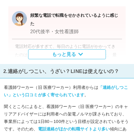
頻繁な電話で転職をせかされているように感じ
た
20代後半・女性看護師
電話対応が多すぎて、毎日のように電話がかかってき
もっと見る
たのは少ししんどいなと感じるときがありました。 最
終的に2～3つの求人で悩みましたが、毎日連絡が来る
2.連絡がしつこい、うざい？LINEは使えないの？
ので、急かされているような感じがしました。
看護師ワーカー（旧 医療ワーカー）利用者からは
「連絡がしつこ
閉じる
い」という口コミが多く寄せられています
。
聞くところによると、看護師ワーカー（旧 医療ワーカー）のキャ
リアアドバイザーには利用者への架電ノルマが課さられており、
事業所によっては1日80～100件という目標が設定されているそう
です。そのため、
電話連絡がほかの転職サイトより多い
傾向にあ