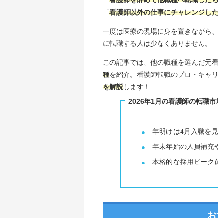
「
看護師以外の仕事にチャレンジし
一度は医療の現場に身を置きながら
に転職する人は少なくありません。
この記事では、他の職種を選んだ元
種
を紹介。看護師転職のプロ・キャ
を解説
します！
2026年1月の看護師の転職市
年明けは4月入職を
年末年始の人員補充
本格的な採用ピーク
お