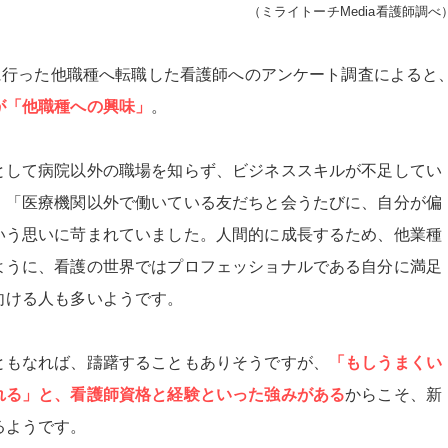
（ミライトーチMedia看護師調べ
自に行った他職種へ転職した看護師へのアンケート調査によると
が「他職種への興味」
。
として病院以外の職場を知らず、ビジネススキルが不足してい
、「医療機関以外で働いている友だちと会うたびに、自分が偏
いう思いに苛まれていました。人間的に成長するため、他業種
ように、看護の世界ではプロフェッショナルである自分に満足
向ける人も多いようです。
ともなれば、躊躇することもありそうですが、
「もしうまくい
れる」と、看護師資格と経験といった強みがある
からこそ、新
るようです。