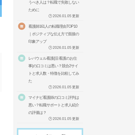
うべき人は？転職で失敗しない
ために
🕒
2026.01.05
更新
看護師161人の転職理由TOP10
｜ポジティブな伝え方で面接の
印象アップ
🕒
2026.01.05
更新
レバウェル看護(旧 看護のお仕
事)の口コミは悪い？競合2サイ
トと求人数・特徴を比較してみ
た
🕒
2026.01.05
更新
マイナビ看護師の口コミ評判は
悪い？転職サポートと求人紹介
の評価は？
🕒
2026.01.05
更新