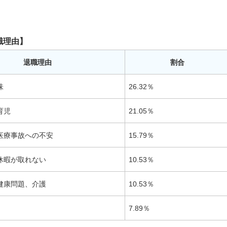
職理由】
退職理由
割合
味
26.32％
育児
21.05％
医療事故への不安
15.79％
休暇が取れない
10.53％
健康問題、介護
10.53％
7.89％