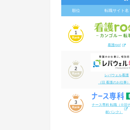
順位
転職サイト名
1
看護roo!
2
レバウェル看護
（旧 看護のお仕事
3
ナース専科 転職（※旧
材バンク）