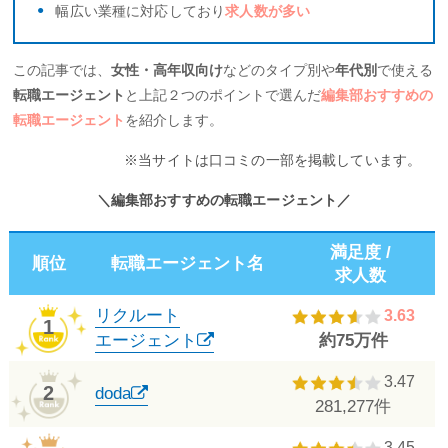
幅広い業種に対応しており
求人数が多い
この記事では、
女性・高年収向け
などのタイプ別や
年代別
で使える
転職エージェント
と上記２つのポイントで選んだ
編集部おすすめの
転職エージェント
を紹介します。
※当サイトは口コミの一部を掲載しています。
＼編集部おすすめの転職エージェント／
満足度 /
順位
転職エージェント名
求人数
リクルート
3.63
1
エージェント
約75万件
3.47
2
doda
281,277件
3.45