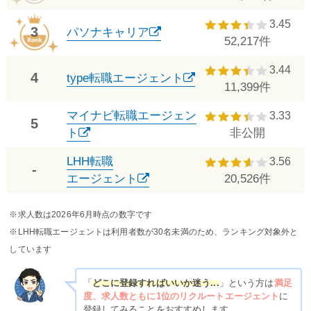
3.45
3
パソナキャリア
52,217件
3.44
4
type転職エージェント
11,399件
マイナビ転職エージェン
3.33
5
ト
非公開
LHH転職
3.56
-
エージェント
20,526件
※求人数は2026年6月時点の数字です
※LHH転職エージェントは利用者数が30名未満のため、ランキング対象外と
しています
「
どこに登録すればいいか迷う...
」という方は
満足
度、求人数ともに1位のリクルートエージェント
に
登録してみることをおすすめします。