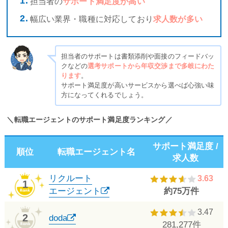
担当者の
サポート満足度が高い
幅広い業界・職種に対応しており
求人数が多い
担当者のサポートは書類添削や面接のフィードバッ
クなどの
選考サポートから年収交渉まで多岐にわた
ります
。
サポート満足度が高いサービスから選べば心強い味
方になってくれるでしょう。
＼転職エージェントのサポート満足度ランキング／
サポート満足度 /
順位
転職エージェント名
求人数
リクルート
3.63
1
エージェント
約75万件
3.47
2
doda
281,277件