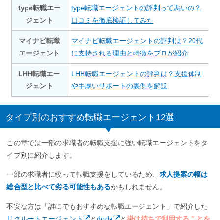
type転職エー
type転職エージェントの評判って悪いの？
ジェント
口コミを徹底検証してみた
マイナビ転職
マイナビ転職エージェントの評判は？20代
エージェント
に支持される理由と特徴をプロが紹介
LHH転職エー
LHH転職エージェントの評判は？支援体制
ジェント
や手厚いサポートの裏側を解説
タイプ別のおすすめ転職エージェント12選
この章では一部の求職者の転職支援に強い転職エージェントをタ
イプ別に紹介します。
一部の求職者に絞って転職支援をしているため、
求人提案の幅は
総合型と比べて劣る可能性もある
かもしれません。
不安な方は「誰にでもおすすめな転職エージェント」で紹介した
リクルートエージェント
と
doda
と
掛け持ちで利用することを