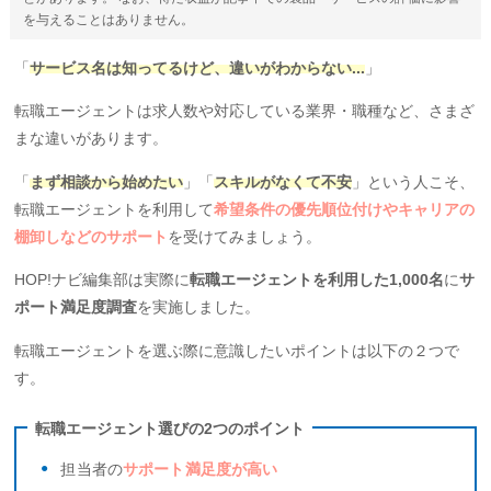
を与えることはありません。
「
サービス名は知ってるけど、違いがわからない...
」
転職エージェントは求人数や対応している業界・職種など、さまざ
まな違いがあります。
「
まず相談から始めたい
」「
スキルがなくて不安
」という人こそ、
転職エージェントを利用して
希望条件の優先順位付けやキャリアの
棚卸しなどのサポート
を受けてみましょう。
HOP!ナビ編集部は実際に
転職エージェントを利用した1,000名
に
サ
ポート満足度調査
を実施しました。
転職エージェントを選ぶ際に意識したいポイントは以下の２つで
す。
転職エージェント選びの2つのポイント
担当者の
サポート満足度が高い