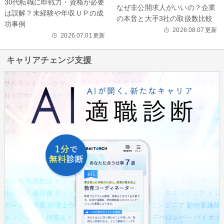
30代転職に即戦力・資格が必要
なぜ非公開求人がいいの？企業
は誤解？未経験や年収ＵＰの成
の本音と大手3社の取扱数比較
功事例
2026.08.07
更新
🕒
2026.07.01
更新
🕒
キャリアチェンジ支援