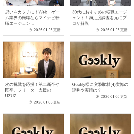
思いをカタチに！Web・ゲー
30代におすすめの転職エージ
ム業界の転職ならマイナビ転
ェント！満足度調査を元にプ
職エージェン…
ロが解説
2026.01.26
更新
2026.01.26
更新
🕒
🕒
次の挑戦を応援！第二新卒や
Geekly様に突撃取材(4)実際の
既卒、フリーター支援の
評判や実績は？
UZUZ
2026.01.05
更新
🕒
2026.01.05
更新
🕒