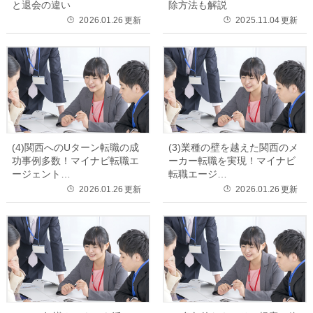
と退会の違い
除方法も解説
2026.01.26
更新
2025.11.04
更新
🕒
🕒
(4)関西へのUターン転職の成
(3)業種の壁を越えた関西のメ
功事例多数！マイナビ転職エ
ーカー転職を実現！マイナビ
ージェント…
転職エージ…
2026.01.26
更新
2026.01.26
更新
🕒
🕒