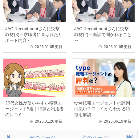
JAC Recruitmentさんに突撃
JAC Recruitmentさんに突撃
取材(3)～求職者に喜ばれたサ
取材(2)～面談で聞かれること
ポート内容～
～
2026.01.05
更新
2026.01.05
更新
🕒
🕒
20代女性が使いやすい転職エ
type転職エージェントの評判
ージェント5選｜特徴と利用者
は悪い？口コミからわかる特
の口コミ
徴を解説
2026.01.26
更新
2026.06.19
更新
🕒
🕒
前のページ
次のページ