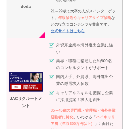
強い関係性
doda
21～29歳で大卒の人がメインターゲッ
ト。
年収診断やキャリアタイプ診断
な
どの役立つコンテンツが豊富です。
公式サイトはこちら
外資系企業や海外進出企業に強
い
業界・職種に精通した約800名
のコンサルタントがサポート
国内大手、外資系、海外進出企
業の厳選求人多数
キャリアやスキルを把握し企業
JAC
リクルートメ
に採用提案！求人を創出
ント
35～45歳の専門職・管理職・海外事業
経験者に特化
。いわゆる「
ハイキャリ
ア層（年収600万円以上）
」に向けた