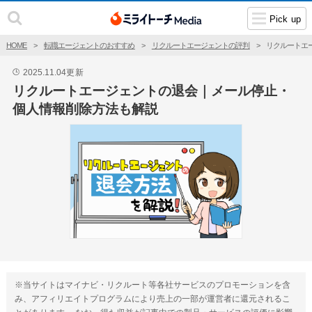
Pick up
HOME
転職エージェントのおすすめ
リクルートエージェントの評判
リクルートエ
2025.11.04
更新
🕒
リクルートエージェントの退会｜メール停止・
個人情報削除方法も解説
※当サイトはマイナビ・リクルート等各社サービスのプロモーションを含
み、アフィリエイトプログラムにより売上の一部が運営者に還元されるこ