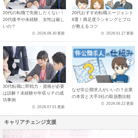
20代の転職で失敗したくない！
20代おすすめ転職エージェント
20代後半や未経験、女性は厳し
8選！満足度ランキングとプロ
いの？
が教えるコツ
2026.06.30
更新
2026.01.27
更新
🕒
🕒
30代転職に即戦力・資格が必要
なぜ非公開求人がいいの？企業
は誤解？未経験や年収ＵＰの成
の本音と大手3社の取扱数比較
功事例
2026.06.22
更新
🕒
2026.07.01
更新
🕒
キャリアチェンジ支援