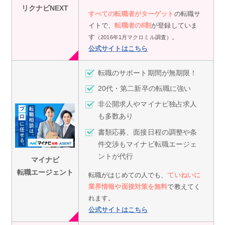
リクナビNEXT
すべての転職者がターゲット
の転職サ
イトで、
転職者の8割
が登録していま
す
。
（2016年1月マクロミル調査）
公式サイトはこちら
転職のサポート期間が無期限！
20代・第二新卒の転職に強い
非公開求人やマイナビ独占求人
も多数あり
書類応募、面接日程の調整や条
件交渉もマイナビ転職エージェ
ントが代行
マイナビ
転職エージェント
転職がはじめての人でも、
ていねいに
業界情報や面接対策を無料
で教えてく
れます。
公式サイトはこちら