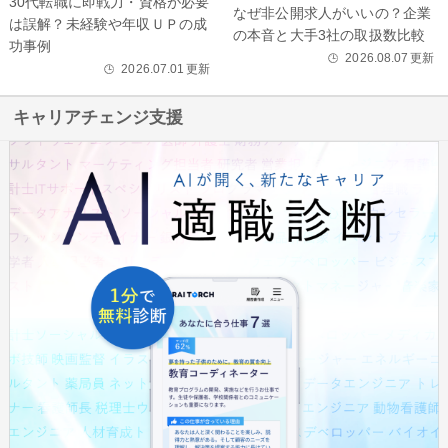
30代転職に即戦力・資格が必要
なぜ非公開求人がいいの？企業
は誤解？未経験や年収ＵＰの成
の本音と大手3社の取扱数比較
功事例
2026.08.07
更新
🕒
2026.07.01
更新
🕒
キャリアチェンジ支援