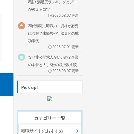
8選！満足度ランキングとプロ
が教えるコツ
🕒
2026.08.07
更新
30代転職に即戦力・資格が必要
は誤解？未経験や年収ＵＰの成
功事例
🕒
2026.07.01
更新
なぜ非公開求人がいいの？企業
の本音と大手3社の取扱数比較
🕒
2026.08.07
更新
Pick up!
カテゴリー一覧
転職サイトのおすすめ