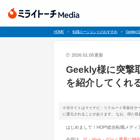
HOME
転職エージェントのおすすめ
Geekly
2026.01.05
更新
🕒
Geekly様に突撃
を紹介してくれ
※当サイトはマイナビ・リクルート等各社サ
に還元されることがあります。 なお、得た
はじめまして！HOP!総合転職メデ
今回は、
IT・Web・ゲーム業界に特