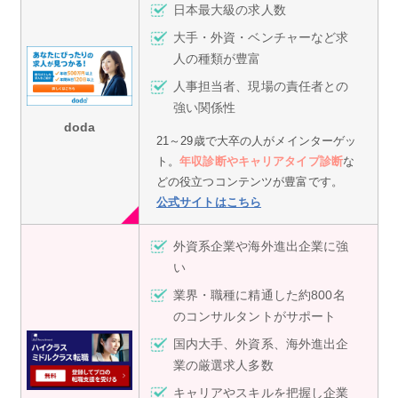
日本最大級の求人数
大手・外資・ベンチャーなど求
人の種類が豊富
人事担当者、現場の責任者との
強い関係性
doda
21～29歳で大卒の人がメインターゲッ
ト。
年収診断やキャリアタイプ診断
な
どの役立つコンテンツが豊富です。
公式サイトはこちら
外資系企業や海外進出企業に強
い
業界・職種に精通した約800名
のコンサルタントがサポート
国内大手、外資系、海外進出企
業の厳選求人多数
キャリアやスキルを把握し企業