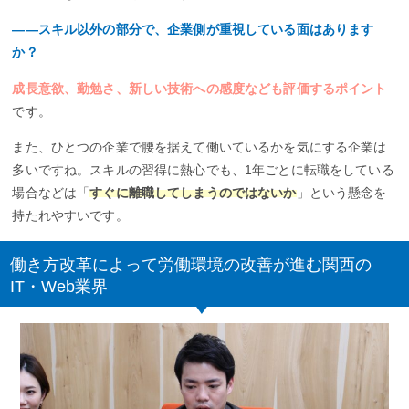
――スキル以外の部分で、企業側が重視している面はあります
か？
成長意欲、勤勉さ、新しい技術への感度なども評価するポイント
です。
また、ひとつの企業で腰を据えて働いているかを気にする企業は
多いですね。スキルの習得に熱心でも、1年ごとに転職をしている
場合などは「
すぐに離職してしまうのではないか
」という懸念を
持たれやすいです。
働き方改革によって労働環境の改善が進む関西の
IT・Web業界