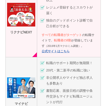
レジュメ登録するとスカウトが
届く
独自のグッドポイント診断で自
己分析ができる
リクナビNEXT
すべての転職者がターゲット
の転職サ
イトで、
転職者の8割
が登録していま
す
。
（2016年1月マクロミル調査）
公式サイトはこちら
転職のサポート期間が無期限！
20代・第二新卒の転職に強い
非公開求人やマイナビ独占求人
も多数あり
書類応募、面接日程の調整や条
件交渉もマイナビ転職エージェ
ントが代行
マイナビ