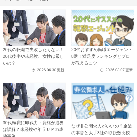
20代の転職で失敗したくない！
20代おすすめ転職エージェント
20代後半や未経験、女性は厳し
8選！満足度ランキングとプロ
いの？
が教えるコツ
2026.06.30
更新
2026.08.07
更新
🕒
🕒
30代転職に即戦力・資格が必要
なぜ非公開求人がいいの？企業
は誤解？未経験や年収ＵＰの成
の本音と大手3社の取扱数比較
功事例