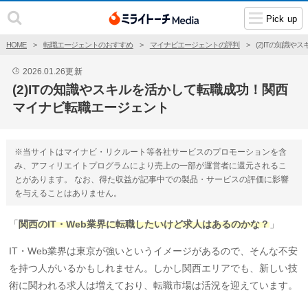
Pick up
HOME
転職エージェントのおすすめ
マイナビエージェントの評判
(2)ITの知識
2026.01.26
更新
🕒
(2)ITの知識やスキルを活かして転職成功！関西
マイナビ転職エージェント
※当サイトはマイナビ・リクルート等各社サービスのプロモーションを含
み、アフィリエイトプログラムにより売上の一部が運営者に還元されるこ
とがあります。 なお、得た収益が記事中での製品・サービスの評価に影響
を与えることはありません。
「
関西のIT・Web業界に転職したいけど求人はあるのかな？
」
IT・Web業界は東京が強いというイメージがあるので、そんな不安
を持つ人がいるかもしれません。しかし関西エリアでも、新しい技
術に関われる求人は増えており、転職市場は活況を迎えています。