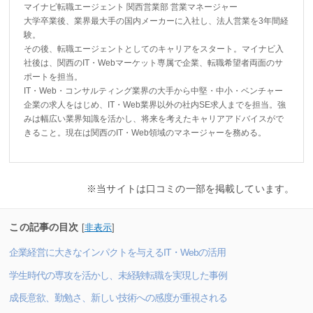
マイナビ転職エージェント 関西営業部 営業マネージャー
大学卒業後、業界最大手の国内メーカーに入社し、法人営業を3年間経
験。
その後、転職エージェントとしてのキャリアをスタート。マイナビ入
社後は、関西のIT・Webマーケット専属で企業、転職希望者両面のサ
ポートを担当。
IT・Web・コンサルティング業界の大手から中堅・中小・ベンチャー
企業の求人をはじめ、IT・Web業界以外の社内SE求人までを担当。強
みは幅広い業界知識を活かし、将来を考えたキャリアアドバイスがで
きること。現在は関西のIT・Web領域のマネージャーを務める。
※当サイトは口コミの一部を掲載しています。
この記事の目次
[
非表示
]
企業経営に大きなインパクトを与えるIT・Webの活用
学生時代の専攻を活かし、未経験転職を実現した事例
成長意欲、勤勉さ、新しい技術への感度が重視される