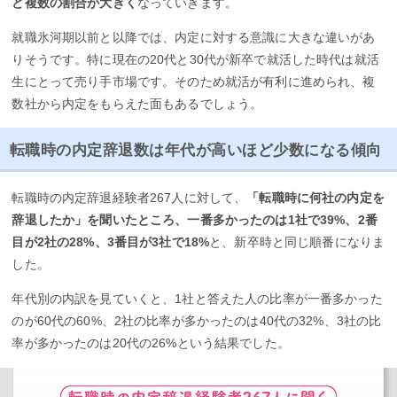
ど複数の割合が大きく
なっていきます。
就職氷河期以前と以降では、内定に対する意識に大きな違いがあ
りそうです。特に現在の20代と30代が新卒で就活した時代は就活
生にとって売り手市場です。そのため就活が有利に進められ、複
数社から内定をもらえた面もあるでしょう。
転職時の内定辞退数は年代が高いほど少数になる傾向
転職時の内定辞退経験者267人に対して、
「転職時に何社の内定を
辞退したか」を聞いたところ、一番多かったのは1社で39%、2番
目が2社の28%、3番目が3社で18%
と、新卒時と同じ順番になりま
した。
年代別の内訳を見ていくと、1社と答えた人の比率が一番多かった
のが60代の60%、2社の比率が多かったのは40代の32%、3社の比
率が多かったのは20代の26%という結果でした。