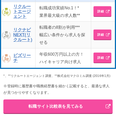
リクルー
転職成功実績No.1！*
ト
エージ
詳細
業界最大級の求人数**
ェント
転職者の8割が利用***
リクナビ
NEXT
(リ
幅広い条件から求人を探
詳細
クルート)
せる
年収600万円以上の方！
ビズリー
詳細
チ
ハイキャリア向け求人
*、**リクルートエージェント調査、**株式会社マクロミル調査 (2016年1月)
※登録時に履歴書や職務経歴書を細かく記載すると、最適な求人
が見つかりやすくなります。
転職サイト比較表を見てみる