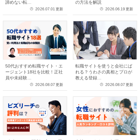
諦めない転…
の方法を解説
2026.07.01
更新
2026.06.19
更新
🕒
🕒
50代おすすめ転職サイト・エ
転職サイトを使うと会社にば
ージェント18社を比較！正社
れる？うわさの真相とプロが
員や未経験…
教える登録…
2026.08.07
更新
2026.08.07
更新
🕒
🕒