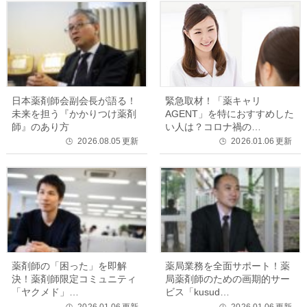
日本薬剤師会副会長が語る！
緊急取材！「薬キャリ
未来を担う『かかりつけ薬剤
AGENT」を特におすすめした
師』のあり方
い人は？コロナ禍の…
2026.08.05
更新
2026.01.06
更新
🕒
🕒
薬剤師の「困った」を即解
薬局業務を全面サポート！薬
決！薬剤師限定コミュニティ
局薬剤師のための画期的サー
「ヤクメド」…
ビス「kusud…