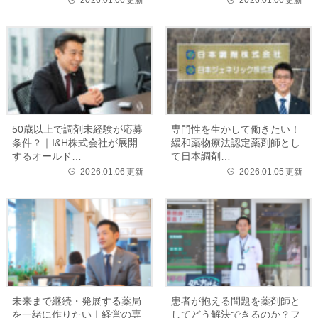
2026.01.06
更新
2026.01.06
更新
🕒
🕒
50歳以上で調剤未経験が応募
専門性を生かして働きたい！
条件？｜I&H株式会社が展開
緩和薬物療法認定薬剤師とし
するオールド…
て日本調剤…
2026.01.06
更新
2026.01.05
更新
🕒
🕒
未来まで継続・発展する薬局
患者が抱える問題を薬剤師と
を一緒に作りたい｜経営の専
してどう解決できるのか？フ