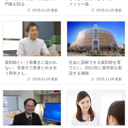
門家が語る…
ァミリー薬…
2026.01.05
更新
2026.01.05
更新
🕒
🕒
薬剤師という肩書きに捉われ
社会に貢献できる薬剤師を育
ない。等身大で患者と向き合
てたい。2021年に薬学部を新
う岡本さん…
設する湘南…
2026.01.05
更新
2025.11.06
更新
🕒
🕒