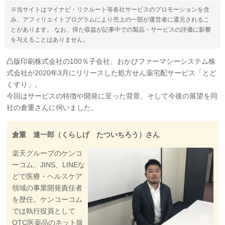
※当サイトはマイナビ・リクルート等各社サービスのプロモーションを含
み、アフィリエイトプログラムにより売上の一部が運営者に還元されるこ
とがあります。 なお、得た収益が記事中での製品・サービスの評価に影響
を与えることはありません。
凸版印刷株式会社の100％子会社、おかぴファーマシーシステム株
式会社が2020年3月にリリースした処方せん薬宅配サービス「とど
くすり」。
今回はサービスの特徴や開発に至った背景、そして今後の展望を同
社の倉重さんに伺いました。
倉重 達一郎（くらしげ たついちろう）さん
楽天グループのケンコ
ーコム、JINS、LINEな
どで医療・ヘルスケア
領域の事業開発責任者
を歴任。ケンコーコム
では執行役員として
OTC医薬品のネット販