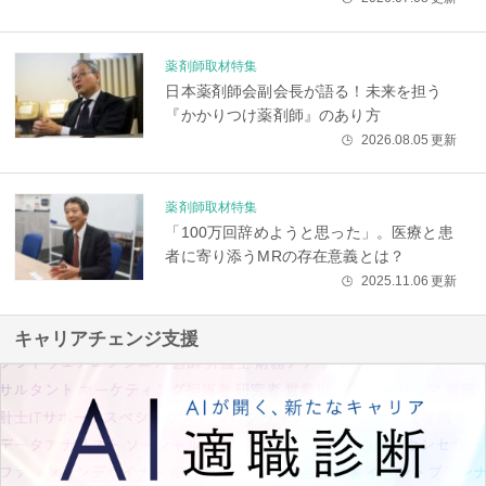
薬剤師取材特集
日本薬剤師会副会長が語る！未来を担う
『かかりつけ薬剤師』のあり方
2026.08.05
更新
🕒
薬剤師取材特集
「100万回辞めようと思った」。医療と患
者に寄り添うMRの存在意義とは？
2025.11.06
更新
🕒
キャリアチェンジ支援