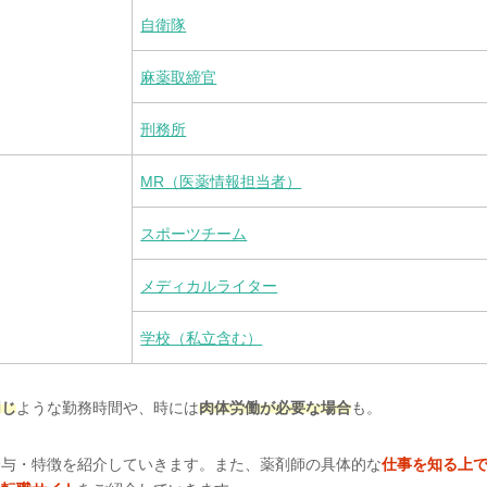
自衛隊
麻薬取締官
刑務所
MR（医薬情報担当者）
スポーツチーム
メディカルライター
学校（私立含む）
同じ
ような勤務時間や、時には
肉体労働が必要な場合
も。
給与・特徴を紹介していきます。また、薬剤師の具体的な
仕事を知る上