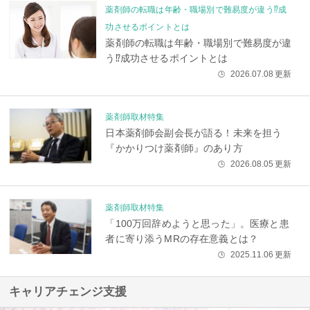
薬剤師の転職は年齢・職場別で難易度が違う⁉成
功させるポイントとは
薬剤師の転職は年齢・職場別で難易度が違
う⁉成功させるポイントとは
2026.07.08
更新
🕒
薬剤師取材特集
日本薬剤師会副会長が語る！未来を担う
『かかりつけ薬剤師』のあり方
2026.08.05
更新
🕒
薬剤師取材特集
「100万回辞めようと思った」。医療と患
者に寄り添うMRの存在意義とは？
2025.11.06
更新
🕒
キャリアチェンジ支援