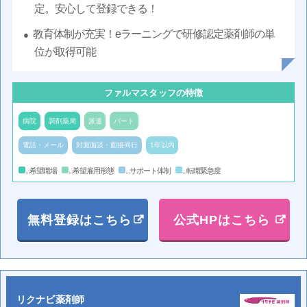
定。安心して登録できる！
教育体制が充実！eラーニングで研修認定薬剤師の単
位が取得可能
ファルマスタッフの特徴
病院
調剤薬局
派遣
パート
電話・メール
対面面談・面接同行
1年以内
...希望職場
...希望雇用形態
...サポート体制
...転職緊急度
無料登録はこちら
公式HPはこちら
リクナビ薬剤師