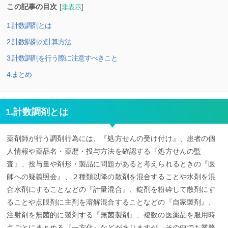
この記事の目次
[
非表示
]
1.計数調剤とは
2.計数調剤の計算方法
3.計数調剤を行う際に注意すべきこと
4.まとめ
1.計数調剤とは
薬剤師が行う調剤行為には、『処方せんの受け付け』、患者の個
人情報や薬品名・薬歴・投与方法を確認する『処方せんの監
査』、投与量や剤形・製品に問題があると考えられるときの『医
師への疑義照会』、２種類以降の散剤を混合することや水剤を混
合水剤にすることなどの『計量混合』、錠剤を粉砕して散剤にす
ることや点眼剤に主剤を溶解混合することなどの『自家製剤』、
注射剤を無菌的に製剤する『無菌製剤』、複数の医薬品を服用時
点ごとにまとめる『一方化』などがありますが、その中でも業務