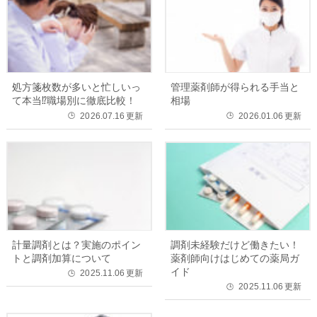
処方箋枚数が多いと忙しいっ
管理薬剤師が得られる手当と
て本当⁉職場別に徹底比較！
相場
2026.07.16
更新
2026.01.06
更新
🕒
🕒
計量調剤とは？実施のポイン
調剤未経験だけど働きたい！
トと調剤加算について
薬剤師向けはじめての薬局ガ
イド
2025.11.06
更新
🕒
2025.11.06
更新
🕒