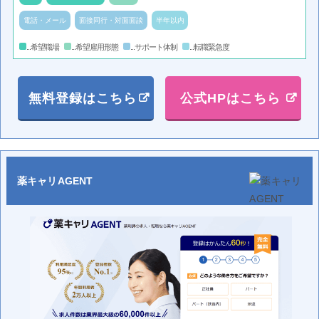
電話・メール
面接同行・対面面談
半年以内
...希望職場
...希望雇用形態
...サポート体制
...転職緊急度
無料登録はこちら
公式HPはこちら
薬キャリAGENT