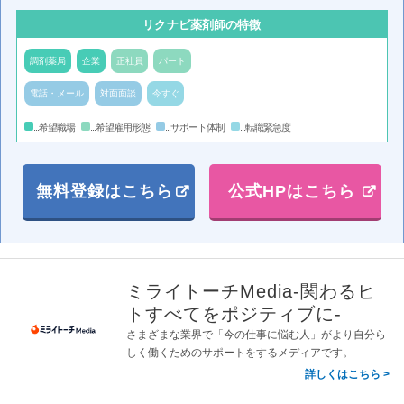
リクナビ薬剤師の特徴
調剤薬局
企業
正社員
パート
電話・メール
対面面談
今すぐ
...希望職場
...希望雇用形態
...サポート体制
...転職緊急度
無料登録はこちら
公式HPはこちら
ミライトーチMedia-関わるヒ
トすべてをポジティブに-
さまざまな業界で「今の仕事に悩む人」がより自分ら
しく働くためのサポートをするメディアです。
詳しくはこちら