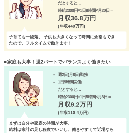
だとすると…
時給2300円×1日8時間×月20日＝
月収36.8万円
(年収440万円)
子育ても一段落。 子供も大きくなって時間に余裕もでき
たので、フルタイムで働きます！
■
家庭も大事！週2パートでバランスよく働きたい
週2日(月8日)勤務
1日5時間労働
だとすると…
時給2300円×1日5時間×月8日＝
月収9.2万円
(年収110.4万円)
まずは自分や家庭の時間が大事。
給料は家計の足し程度でいいし、働きやすくて近場なら