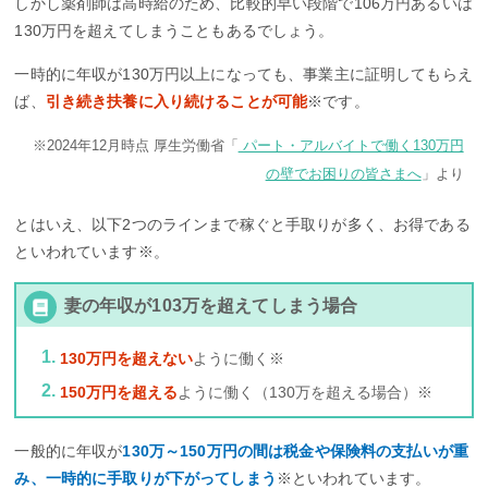
しかし薬剤師は高時給のため、比較的早い段階で106万円あるいは
130万円を超えてしまうこともあるでしょう。
一時的に年収が130万円以上になっても、事業主に証明してもらえ
ば、
引き続き扶養に入り続けることが可能
※です。
※2024年12月時点 厚生労働省「
パート・アルバイトで働く130万円
の壁でお困りの皆さまへ
」より
とはいえ、以下2つのラインまで稼ぐと手取りが多く、お得である
といわれています※。
妻の年収が103万を超えてしまう場合
130万円を超えない
ように働く※
150万円を超える
ように働く（130万を超える場合）※
一般的に年収が
130万～150万円の間は税金や保険料の支払いが重
み、一時的に手取りが下がってしまう
※といわれています。