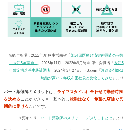
※給与相場：2022年度 厚生労働省「
第24回医療経済実態調査の報告
（令和5年実施）
」2023年11月、2023年6月時点 厚生労働省「
令和5
年賃金構造基本統計調査
」2024年3月27日、m3.com「
派遣薬剤師は
時給が高い？年収を正社員と比較してみた
」より
パート薬剤師のメリット
は、
ライフスタイルに合わせて勤務時間
を決める
ことができて※、基本的に
転勤はなく
、
希望の店舗で長
期的に働ける
ことです。
※薬キャリ「
パート薬剤師のメリット・デメリットとは
」より