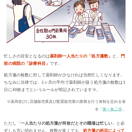
忙しさの目安となるのは
薬剤師一人当たりの「処方箋数」
と、
門
前の病院の「診療科目」
です。
処方箋の枚数に対して薬剤師が少なければ当然忙しくなります。
ちなみに法律では、1ヶ月の平均で薬剤師が扱う処方箋の枚数は1
日に40枚までというルールが明記されています※。
※薬局並びに店舗販売業及び配置販売業の業務を行う体制を定める省
令「
第一条二項
」
ただし「
一人当たりの処方箋が何枚だとその職場は忙しい
」と必
ずしも言い切れません。枚数が多くても、
処方箋の科目によって