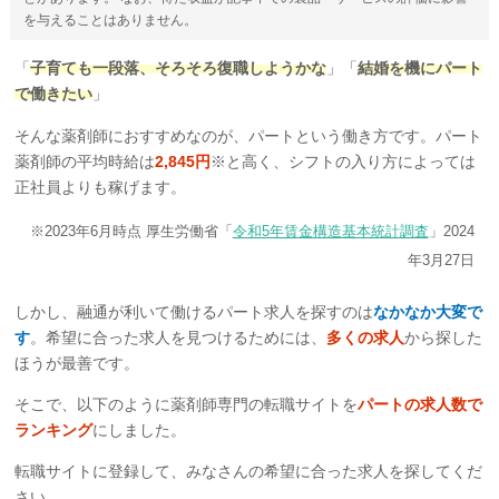
を与えることはありません。
「
子育ても一段落、そろそろ復職しようかな
」「
結婚を機にパート
で働きたい
」
そんな薬剤師におすすめなのが、パートという働き方です。パート
薬剤師の平均時給は
2,845円
※と高く、シフトの入り方によっては
正社員よりも稼げます。
※2023年6月時点 厚生労働省「
令和5年賃金構造基本統計調査
」2024
年3月27日
しかし、融通が利いて働けるパート求人を探すのは
なかなか大変で
す
。希望に合った求人を見つけるためには、
多くの求人
から探した
ほうが最善です。
そこで、以下のように薬剤師専門の転職サイトを
パートの求人数で
ランキング
にしました。
転職サイトに登録して、みなさんの希望に合った求人を探してくだ
さい。