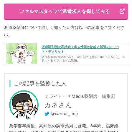
ファルマスタッフで派遣求人を探してみる
派遣薬剤師について詳しく知りたい方は以下の記事をご覧くださ
い。
派遣薬剤師は高時給！求人情報の比較と派遣のメリッ
ト・デメリット
派遣薬剤師は時給が高く、都市部では時給3,000〜3,500円、年
収にするとフルタイム勤務...
この記事を監修した人
ミライトーチMedia薬剤師 編集部
カネさん
@career_hop
薬学部卒業後、高知県の調剤薬局に就職。3年間、臨床経