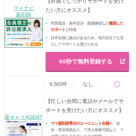
【対面でしっかりサポートを受け
マイナビ
たい方にオススメ】
薬剤師
対面面談・条件交渉・面接練習など
徹底した
サポート
が特徴
日本全国に拠点があるため、地方在住でも安
心してサポートを受けられる
60秒で無料登録する
9,503件
なし
【忙しい合間に電話やメールでサ
ポートを受けたい方にオススメ】
薬キャリAGENT
ママ薬剤師専任のエージェント在籍
や「産
休・育休実績あり」で求人検索可能など、マ