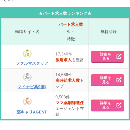
★パート求人数ランキング★
パート求人数
転職サイト名
※・
無料登録
特徴
17,340件
詳細を
見る
派遣求人
も豊富
ファルマスタッフ
14,686件
詳細を
高時給求人数
ト
見る
ップ
マイナビ薬剤師
9,503件
ママ薬剤師選任
詳細を
見る
エージェント在
薬キャリAGENT
籍