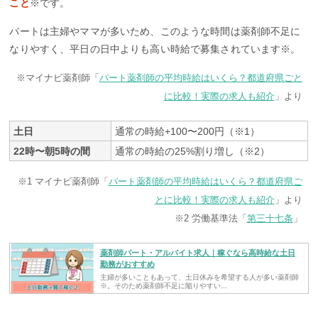
こと
※です。
パートは主婦やママが多いため、このような時間は薬剤師不足に
なりやすく、平日の日中よりも高い時給で募集されています※。
※マイナビ薬剤師「
パート薬剤師の平均時給はいくら？都道府県ごと
に比較！実際の求人も紹介
」より
土日
通常の時給+100〜200円（※1）
22時〜朝5時の間
通常の時給の25%割り増し（※2）
※1 マイナビ薬剤師「
パート薬剤師の平均時給はいくら？都道府県ご
とに比較！実際の求人も紹介
」より
※2 労働基準法「
第三十七条
」
薬剤師パート・アルバイト求人｜稼ぐなら高時給な土日
勤務がおすすめ
主婦が多いこともあって、土日休みを希望する人が多い薬剤師
※。そのため薬剤師不足に陥りやすい...