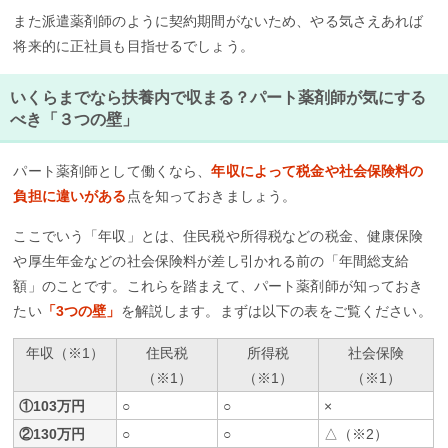
また派遣薬剤師のように契約期間がないため、やる気さえあれば
将来的に正社員も目指せるでしょう。
いくらまでなら扶養内で収まる？パート薬剤師が気にする
べき「３つの壁」
パート薬剤師として働くなら、
年収によって税金や社会保険料の
負担に違いがある
点を知っておきましょう。
ここでいう「年収」とは、住民税や所得税などの税金、健康保険
や厚生年金などの社会保険料が差し引かれる前の「年間総支給
額」のことです。これらを踏まえて、パート薬剤師が知っておき
たい
「3つの壁」
を解説します。まずは以下の表をご覧ください。
年収（※1）
住民税
所得税
社会保険
（※1）
（※1）
（※1）
①103万円
○
○
×
②130万円
○
○
△（※2）