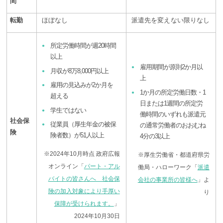
間
転勤
ほぼなし
派遣先を変えない限りなし
所定労働時間が週20時間
以上
雇用期間が原則2か月以
月収が8万8,000円以上
上
雇用の見込みが2か月を
1か月の所定労働日数・1
超える
日または1週間の所定労
学生ではない
働時間のいずれも派遣元
社会保
従業員（厚生年金の被保
の通常労働者のおおむね
険
険者数）が51人以上
4分の3以上
※2024年10月時点 政府広報
※厚生労働省・都道府県労
オンライン「
パート・アル
働局・ハローワーク「
派遣
バイトの皆さんへ 社会保
会社の事業所の皆様へ
」よ
険の加入対象により手厚い
り
保障が受けられます。
」
2024年10月30日