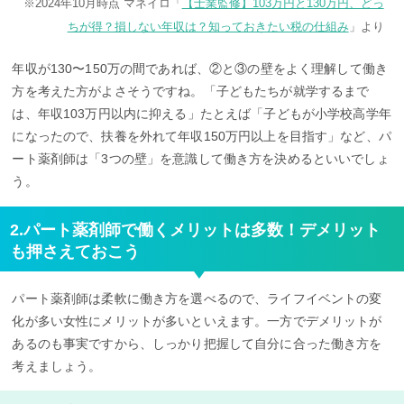
※2024年10月時点 マネイロ「
【士業監修】103万円と130万円、どっ
ちが得？損しない年収は？知っておきたい税の仕組み
」より
年収が130〜150万の間であれば、②と③の壁をよく理解して働き
方を考えた方がよさそうですね。「子どもたちが就学するまで
は、年収103万円以内に抑える」たとえば「子どもが小学校高学年
になったので、扶養を外れて年収150万円以上を目指す」など、パ
ート薬剤師は「3つの壁」を意識して働き方を決めるといいでしょ
う。
2.パート薬剤師で働くメリットは多数！デメリット
も押さえておこう
パート薬剤師は柔軟に働き方を選べるので、ライフイベントの変
化が多い女性にメリットが多いといえます。一方でデメリットが
あるのも事実ですから、しっかり把握して自分に合った働き方を
考えましょう。