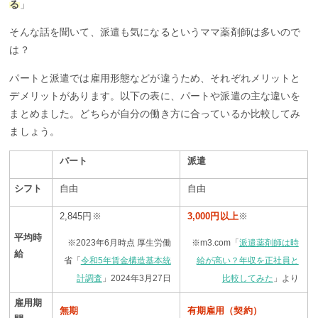
る
」
そんな話を聞いて、派遣も気になるというママ薬剤師は多いので
は？
パートと派遣では雇用形態などが違うため、それぞれメリットと
デメリットがあります。以下の表に、パートや派遣の主な違いを
まとめました。どちらが自分の働き方に合っているか比較してみ
ましょう。
パート
派遣
シフト
自由
自由
2,845円※
3,000円以上
※
平均時
※2023年6月時点 厚生労働
※m3.com「
派遣薬剤師は時
給
省「
令和5年賃金構造基本統
給が高い？年収を正社員と
計調査
」2024年3月27日
比較してみた
」より
雇用期
無期
有期雇用（契約）