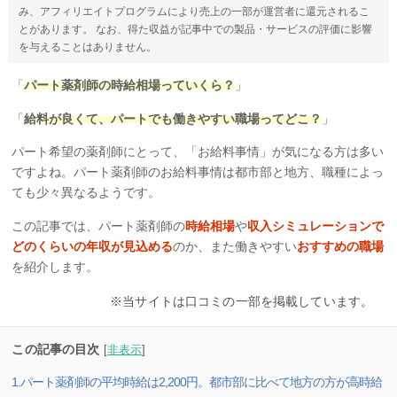
み、アフィリエイトプログラムにより売上の一部が運営者に還元されるこ
とがあります。 なお、得た収益が記事中での製品・サービスの評価に影響
を与えることはありません。
「
パート薬剤師の時給相場っていくら？
」
「
給料が良くて、パートでも働きやすい職場ってどこ？
」
パート希望の薬剤師にとって、「お給料事情」が気になる方は多い
ですよね。パート薬剤師のお給料事情は都市部と地方、職種によっ
ても少々異なるようです。
この記事では、パート薬剤師の
時給相場
や
収入シミュレーションで
どのくらいの年収が見込める
のか、また働きやすい
おすすめの職場
を紹介します。
※当サイトは口コミの一部を掲載しています。
この記事の目次
[
非表示
]
1.パート薬剤師の平均時給は2,200円。都市部に比べて地方の方が高時給