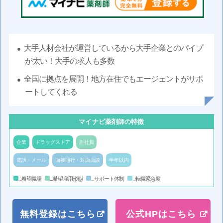
大手人材会社が運営しているから大手企業とのパイプ
が太い！大手の求人も多数
全国に拠点を展開！地方在住でもエージェントがサポ
ートしてくれる
マイナビ薬剤師の特徴
企業
ドラッグストア
正社員
電話・メール
面接同行・対面面談
半年以内
...希望職場
...希望雇用形態
...サポート体制
...転職緊急度
無料登録はこちら
公式HPはこちら