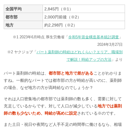
全国平均
2,845円（※1）
都市部
2,000円前後（※2）
地方
約2,298円（※2）
※1 2023年6月時点 厚生労働省「
令和5年賃金構造基本統計調査
」
2024年3月27日
※2 ヤクジョブ「
パート薬剤師の時給はどれくらい？エリア、職場別
で解説！時給アップの方法
」より
パート薬剤師の時給は、
都市部と地方で差がある
ことがわかりま
すね。一般的なパートでは都市部の方が時給が高いのに、薬剤師
の場合、なぜ地方の方が高時給なのでしょうか？
それは人口密集地の都市部では薬剤師の数も多く、需要に対して
充足しているからです。対して人口が減少している
地方では薬剤
師の数も少ないため、時給が高めに設定
されている※のです。
また土日・祝日や夜間など人手不足の時間帯に働けるなら、相場