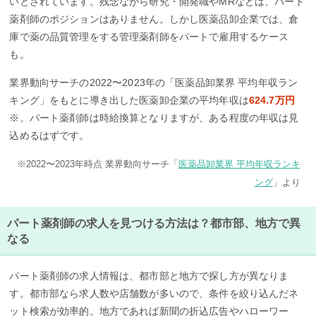
いとされています。残念ながら研究・開発職やMRなどは、パート
薬剤師のポジションはありません。しかし医薬品卸企業では、倉
庫で薬の品質管理をする管理薬剤師をパートで雇用するケース
も。
業界動向サーチの2022〜2023年の「医薬品卸業界 平均年収ラン
キング」をもとに導き出した医薬卸企業の平均年収は
624.7万円
※。パート薬剤師は時給換算となりますが、ある程度の年収は見
込めるはずです。
※2022〜2023年時点 業界動向サーチ「
医薬品卸業界 平均年収ランキ
ング
」より
パート薬剤師の求人を見つける方法は？都市部、地方で異
なる
パート薬剤師の求人情報は、都市部と地方で探し方が異なりま
す。都市部なら求人数や店舗数が多いので、条件を絞り込んだネ
ット検索が効率的。地方であれば新聞の折込広告やハローワー