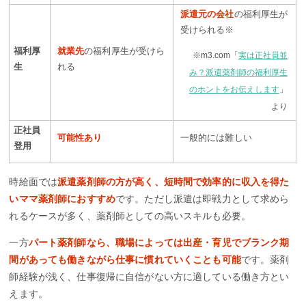
派遣元の会社
の福利厚生が
受けられる※
福利厚
就業先
の福利厚生が受けら
※m3.com「
実は正社員並
生
れる
み？派遣薬剤師の福利厚生
のホントをお伝えします
」
より
正社員
可能性あり
一般的には難しい
登用
時給面では
派遣薬剤師の方が高く、短時間で効率的に収入を得た
いママ薬剤師におすすめ
です。ただし派遣は即戦力として求めら
れるケースが多く、薬剤師としての高いスキルも必要。
一方
パート薬剤師なら、職場によっては出産・育児でブランク期
間があっても働きながら仕事に慣れていくことも可能
です。薬剤
師経験が浅く、仕事復帰に自信がない方に適している働き方とい
えます。