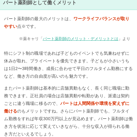
パート薬剤師として働くメリット
パート薬剤師の最大のメリットは、
ワークライフバランスが取り
やすい
点※です。
※薬キャリ「
パート薬剤師のメリット・デメリットとは
」より
特にシフト制の職場であれば子どものイベントでも気兼ねせずに
休みが取れ、プライベートを優先できます。子どもが小さいうち
は1日2〜3時間働き、成長に合わせて平日のフルタイム勤務にする
など、働き方の自由度が高いのも魅力です。
またパート薬剤師は基本的に店舗異動もなく、長く同じ職場に勤
務できます。正社員の場合は店舗異動や転勤があり、派遣は契約
ごとに違う職場に移るので、
パートは人間関係や環境を変えずに
働ける
のもメリットですね。さらにパート薬剤師でも、フルタイ
ム勤務をすれば年収300万円以上が見込めます。パート薬剤師は働
き方を状況に応じて変えていきながら、十分な収入が得られる働
き方だといえるでしょう。