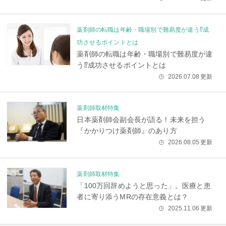
薬剤師の転職は年齢・職場別で難易度が違う⁉成
功させるポイントとは
薬剤師の転職は年齢・職場別で難易度が違
う⁉成功させるポイントとは
2026.07.08
更新
🕒
薬剤師取材特集
日本薬剤師会副会長が語る！未来を担う
『かかりつけ薬剤師』のあり方
2026.08.05
更新
🕒
薬剤師取材特集
「100万回辞めようと思った」。医療と患
者に寄り添うMRの存在意義とは？
2025.11.06
更新
🕒