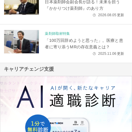
日本薬剤師会副会長が語る！未来を担う
『かかりつけ薬剤師』のあり方
2026.08.05
更新
🕒
薬剤師取材特集
「100万回辞めようと思った」。医療と患
者に寄り添うMRの存在意義とは？
2025.11.06
更新
🕒
キャリアチェンジ支援