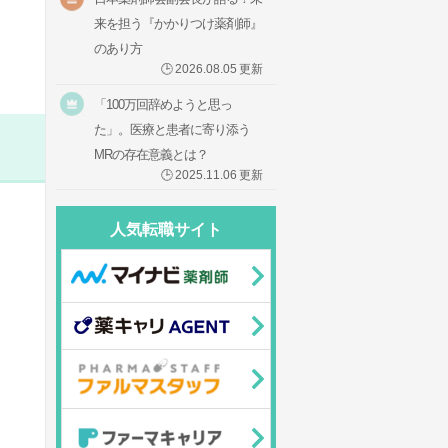
来を担う『かかりつけ薬剤師』
のあり方
🕒
2026.08.05
更新
「100万回辞めようと思っ
た」。医療と患者に寄り添う
MRの存在意義とは？
🕒
2025.11.06
更新
人気転職サイト