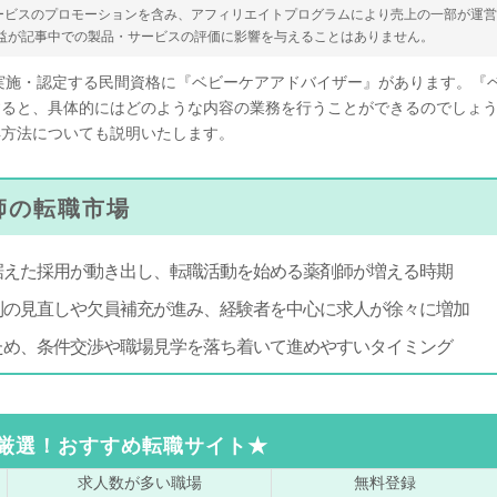
ービスのプロモーションを含み、アフィリエイトプログラムにより売上の一部が運
収益が記事中での製品・サービスの評価に影響を与えることはありません。
実施・認定する民間資格に『ベビーケアアドバイザー』があります。『
すると、具体的にはどのような内容の業務を行うことができるのでしょ
得方法についても説明いたします。
剤師の転職市場
据えた採用が動き出し、転職活動を始める薬剤師が増える時期
制の見直しや欠員補充が進み、経験者を中心に求人が徐々に増加
ため、条件交渉や職場見学を落ち着いて進めやすいタイミング
厳選！おすすめ転職サイト★
求人数が
多い職場
無料登録