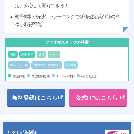
定。安心して登録できる！
教育体制が充実！eラーニングで研修認定薬剤師の単
位が取得可能
ファルマスタッフの特徴
病院
調剤薬局
派遣
パート
電話・メール
対面面談・面接同行
1年以内
...希望職場
...希望雇用形態
...サポート体制
...転職緊急度
無料登録はこちら
公式HPはこちら
リクナビ薬剤師