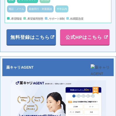
電話・メール
面接同行・対面面談
半年以内
...希望職場
...希望雇用形態
...サポート体制
...転職緊急度
無料登録はこちら
公式HPはこちら
薬キャリAGENT