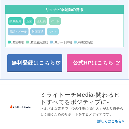
リクナビ薬剤師の特徴
調剤薬局
企業
正社員
パート
電話・メール
対面面談
今すぐ
...希望職場
...希望雇用形態
...サポート体制
...転職緊急度
無料登録はこちら
公式HPはこちら
ミライトーチMedia-関わるヒ
トすべてをポジティブに-
さまざまな業界で「今の仕事に悩む人」がより自分ら
しく働くためのサポートをするメディアです。
詳しくはこちら