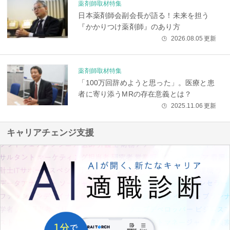
薬剤師取材特集
日本薬剤師会副会長が語る！未来を担う
『かかりつけ薬剤師』のあり方
2026.08.05
更新
🕒
薬剤師取材特集
「100万回辞めようと思った」。医療と患
者に寄り添うMRの存在意義とは？
2025.11.06
更新
🕒
キャリアチェンジ支援