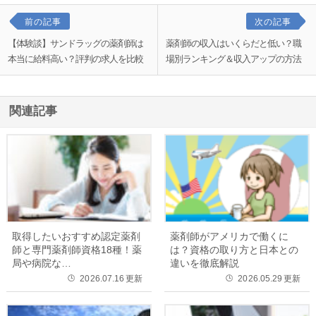
前の記事
次の記事
【体験談】サンドラッグの薬剤師は
薬剤師の収入はいくらだと低い？職
本当に給料高い？評判の求人を比較
場別ランキング＆収入アップの方法
関連記事
取得したいおすすめ認定薬剤
薬剤師がアメリカで働くに
師と専門薬剤師資格18種！薬
は？資格の取り方と日本との
局や病院な…
違いを徹底解説
2026.07.16
更新
2026.05.29
更新
🕒
🕒