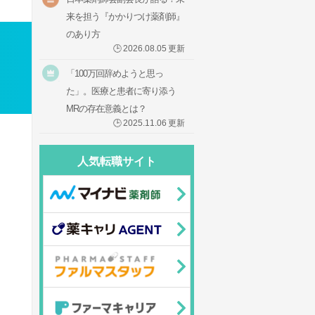
来を担う『かかりつけ薬剤師』
のあり方
🕒
2026.08.05
更新
「100万回辞めようと思っ
た」。医療と患者に寄り添う
MRの存在意義とは？
🕒
2025.11.06
更新
人気転職サイト