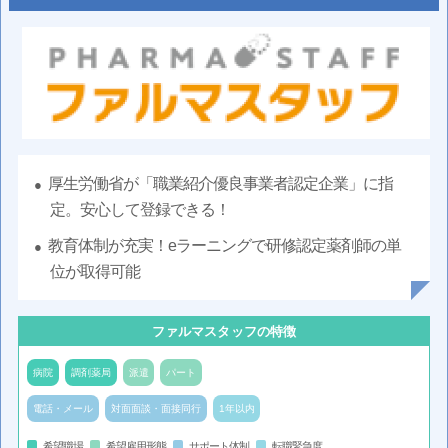
厚生労働省が「職業紹介優良事業者認定企業」に指
定。安心して登録できる！
教育体制が充実！eラーニングで研修認定薬剤師の単
位が取得可能
ファルマスタッフの特徴
病院
調剤薬局
派遣
パート
電話・メール
対面面談・面接同行
1年以内
...希望職場
...希望雇用形態
...サポート体制
...転職緊急度