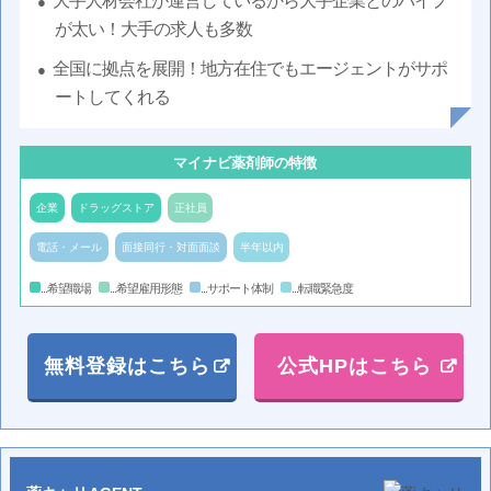
大手人材会社が運営しているから大手企業とのパイプ
が太い！大手の求人も多数
全国に拠点を展開！地方在住でもエージェントがサポ
ートしてくれる
マイナビ薬剤師の特徴
企業
ドラッグストア
正社員
電話・メール
面接同行・対面面談
半年以内
...希望職場
...希望雇用形態
...サポート体制
...転職緊急度
無料登録はこちら
公式HPはこちら