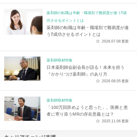
薬剤師の転職は年齢・職場別で難易度が違う⁉成
功させるポイントとは
薬剤師の転職は年齢・職場別で難易度が違
う⁉成功させるポイントとは
2026.07.08
更新
🕒
薬剤師取材特集
日本薬剤師会副会長が語る！未来を担う
『かかりつけ薬剤師』のあり方
2026.08.05
更新
🕒
薬剤師取材特集
「100万回辞めようと思った」。医療と患
者に寄り添うMRの存在意義とは？
2025.11.06
更新
🕒