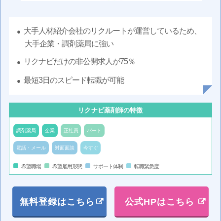
大手人材紹介会社のリクルートが運営しているため、
大手企業・調剤薬局に強い
リクナビだけの非公開求人が75％
最短3日のスピード転職が可能
リクナビ薬剤師の特徴
調剤薬局
企業
正社員
パート
電話・メール
対面面談
今すぐ
...希望職場
...希望雇用形態
...サポート体制
...転職緊急度
無料登録はこちら
公式HPはこちら