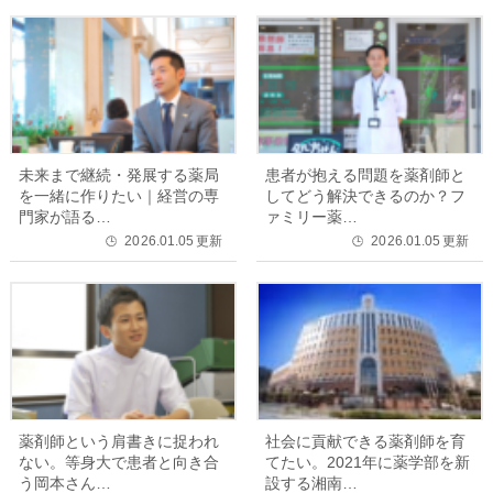
未来まで継続・発展する薬局
患者が抱える問題を薬剤師と
を一緒に作りたい｜経営の専
してどう解決できるのか？フ
門家が語る…
ァミリー薬…
2026.01.05
更新
2026.01.05
更新
🕒
🕒
薬剤師という肩書きに捉われ
社会に貢献できる薬剤師を育
ない。等身大で患者と向き合
てたい。2021年に薬学部を新
う岡本さん…
設する湘南…