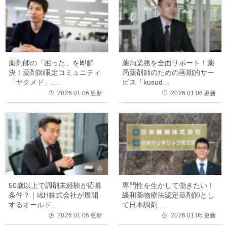
薬剤師の「困った」を即解
薬局業務を全面サポート！薬
決！薬剤師限定コミュニティ
局薬剤師のための画期的サー
「ヤクメド」…
ビス「kusud…
2026.01.06
更新
2026.01.06
更新
🕒
🕒
50歳以上で調剤未経験が応募
専門性を生かして働きたい！
条件？｜I&H株式会社が展開
緩和薬物療法認定薬剤師とし
するオールド…
て日本調剤…
2026.01.06
更新
2026.01.05
更新
🕒
🕒