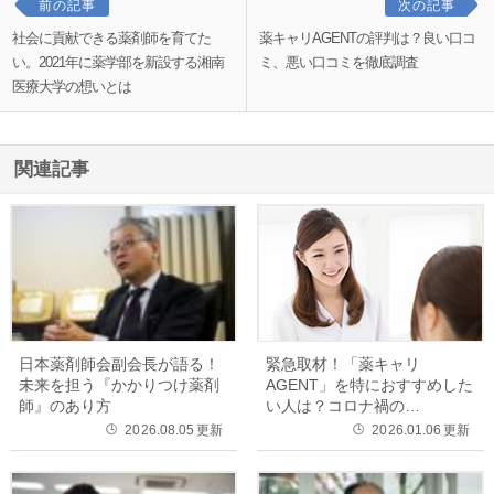
前の記事
次の記事
社会に貢献できる薬剤師を育てた
薬キャリAGENTの評判は？良い口コ
い。2021年に薬学部を新設する湘南
ミ、悪い口コミを徹底調査
医療大学の想いとは
関連記事
日本薬剤師会副会長が語る！
緊急取材！「薬キャリ
未来を担う『かかりつけ薬剤
AGENT」を特におすすめした
師』のあり方
い人は？コロナ禍の…
2026.08.05
更新
2026.01.06
更新
🕒
🕒