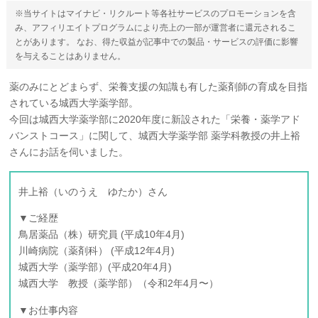
※当サイトはマイナビ・リクルート等各社サービスのプロモーションを含
み、アフィリエイトプログラムにより売上の一部が運営者に還元されるこ
とがあります。 なお、得た収益が記事中での製品・サービスの評価に影響
を与えることはありません。
薬のみにとどまらず、栄養支援の知識も有した薬剤師の育成を目指
されている城西大学薬学部。
今回は城西大学薬学部に2020年度に新設された「栄養・薬学アド
バンストコース」に関して、城西大学薬学部 薬学科教授の井上裕
さんにお話を伺いました。
井上裕（いのうえ ゆたか）さん
▼ご経歴
鳥居薬品（株）研究員 (平成10年4月)
川崎病院（薬剤科） (平成12年4月)
城西大学（薬学部）(平成20年4月)
城西大学 教授（薬学部）（令和2年4月〜）
▼お仕事内容