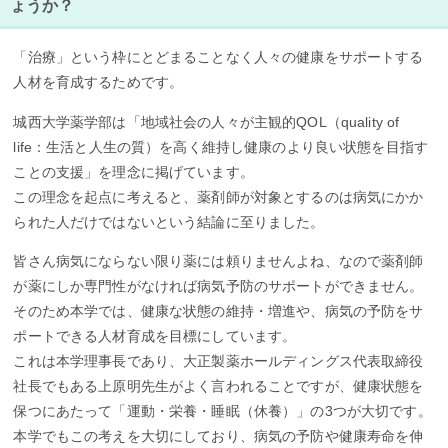
ょうか？
「治療」という枠にとどまることなく人々の健康をサポートする
人材を育成するためです。
城西大学薬学部は「地域社会の人々が主観的QOL（quality of
life：生活と人生の質）を高く維持し健康のより良い状態を目指す
ことの支援」を理念に掲げています。
この理念を起点に考えると、薬剤師が対象とするのは病気にかか
られた人だけではないという結論に至りました。
皆さん病気にならない限り薬には頼りませんよね、なので薬剤師
が薬にしか専門性がなければ病気予防のサポートができません。
そのため本学では、健康な状態の維持・増進や、病気の予防をサ
ポートできる人材育成を目標にしています。
これは本学理事長であり、大正製薬ホールディングス代表取締役
社長でもある上原明先生がよく言われることですが、健康状態を
保つにあたって「運動・栄養・睡眠（休養）」の3つが大切です。
本学でもこの考えを大切にしており、病気の予防や健康寿命を伸