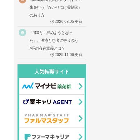
来を担う『かかりつけ薬剤師』
のあり方
🕒
2026.08.05
更新
「100万回辞めようと思っ
た」。医療と患者に寄り添う
MRの存在意義とは？
🕒
2025.11.06
更新
人気転職サイト