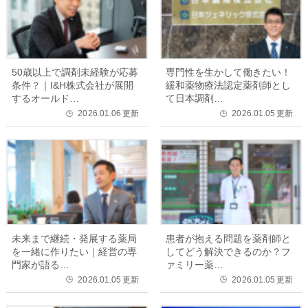
50歳以上で調剤未経験が応募
専門性を生かして働きたい！
条件？｜I&H株式会社が展開
緩和薬物療法認定薬剤師とし
するオールド…
て日本調剤…
2026.01.06
更新
2026.01.05
更新
🕒
🕒
未来まで継続・発展する薬局
患者が抱える問題を薬剤師と
を一緒に作りたい｜経営の専
してどう解決できるのか？フ
門家が語る…
ァミリー薬…
2026.01.05
更新
2026.01.05
更新
🕒
🕒