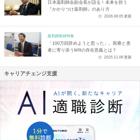
日本薬剤師会副会長が語る！未来を担う
『かかりつけ薬剤師』のあり方
2026.08.05
更新
🕒
薬剤師取材特集
「100万回辞めようと思った」。医療と患
者に寄り添うMRの存在意義とは？
2025.11.06
更新
🕒
キャリアチェンジ支援