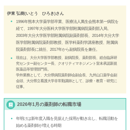
伊東 弘樹(いとう ひろき)さん
1996年熊本大学薬学部卒業、医療法人萬生会熊本第一病院を
経て、1997年大分医科大学医学部附属病院薬剤部入局。
2003年大分大学医学部附属病院副薬剤部長、2014年大分大学
医学部附属病院薬剤部教授、医学科薬剤学講座教授、附属病
院薬剤部長に就任、2017年から副病院長を兼任。
現在は、大分大学医学部教授、副病院長、薬剤部長、総合臨床研
究センター副センター長、クオリティマネジメント室未承認新規
医薬品等管理部門長。
学外業務として、大分県病院薬剤師会副会長、九州山口薬学会副
会頭、大分県立看護大学非常勤講師として、診療・教育・研究に
従事。
2026年1月の薬剤師の転職市場
年明けは新年度入職を見据えた採用が動き出し、転職活動を
始める薬剤師が増える時期