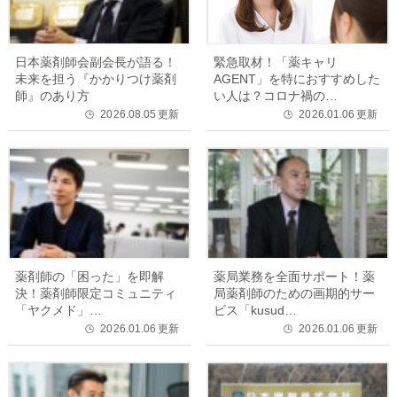
日本薬剤師会副会長が語る！
緊急取材！「薬キャリ
未来を担う『かかりつけ薬剤
AGENT」を特におすすめした
師』のあり方
い人は？コロナ禍の…
2026.08.05
更新
2026.01.06
更新
🕒
🕒
薬剤師の「困った」を即解
薬局業務を全面サポート！薬
決！薬剤師限定コミュニティ
局薬剤師のための画期的サー
「ヤクメド」…
ビス「kusud…
2026.01.06
更新
2026.01.06
更新
🕒
🕒