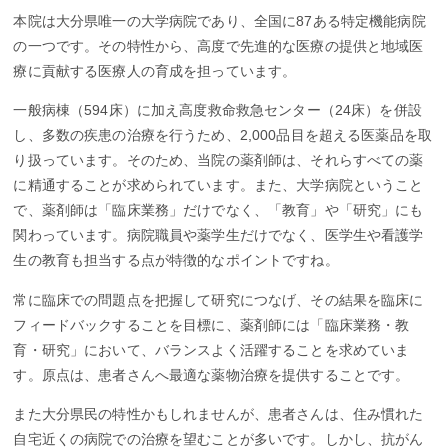
本院は大分県唯一の大学病院であり、全国に87ある特定機能病院
の一つです。その特性から、高度で先進的な医療の提供と地域医
療に貢献する医療人の育成を担っています。
一般病棟（594床）に加え高度救命救急センター（24床）を併設
し、多数の疾患の治療を行うため、2,000品目を超える医薬品を取
り扱っています。そのため、当院の薬剤師は、それらすべての薬
に精通することが求められています。また、大学病院ということ
で、薬剤師は「臨床業務」だけでなく、「教育」や「研究」にも
関わっています。病院職員や薬学生だけでなく、医学生や看護学
生の教育も担当する点が特徴的なポイントですね。
常に臨床での問題点を把握して研究につなげ、その結果を臨床に
フィードバックすることを目標に、薬剤師には「臨床業務・教
育・研究」において、バランスよく活躍することを求めていま
す。原点は、患者さんへ最適な薬物治療を提供することです。
また大分県民の特性かもしれませんが、患者さんは、住み慣れた
自宅近くの病院での治療を望むことが多いです。しかし、抗がん