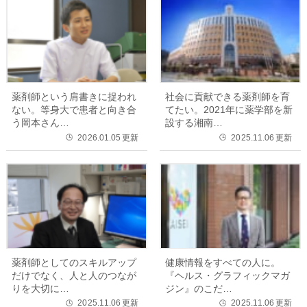
薬剤師という肩書きに捉われ
社会に貢献できる薬剤師を育
ない。等身大で患者と向き合
てたい。2021年に薬学部を新
う岡本さん…
設する湘南…
2026.01.05
更新
2025.11.06
更新
🕒
🕒
薬剤師としてのスキルアップ
健康情報をすべての人に。
だけでなく、人と人のつなが
『ヘルス・グラフィックマガ
りを大切に…
ジン』のこだ…
2025.11.06
更新
2025.11.06
更新
🕒
🕒