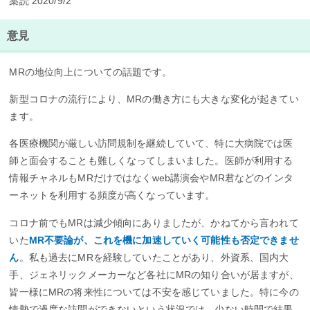
薬読 2020/9/2
意見
MRの地位向上についての話題です。
新型コロナの流行により、MRの働き方にも大きな変化が起きてい
ます。
各医療機関が厳しい訪問規制を継続していて、特に大病院では医
師と面会することも難しくなってしまいました。医師が利用する
情報チャネルもMRだけではなくweb講演会やMR君などのインタ
ーネットを利用する頻度が高くなっています。
コロナ前でもMRは減少傾向にありましたが、かねてから言われて
いた
MR不要論が、これを機に加速していく可能性も否定できませ
ん
。私も過去にMRを経験していたことがあり、外資系、国内大
手、ジェネリックメーカーなど各社にMRの知り合いが居ますが、
皆一様にMRの将来性については不安を感じていました。特に今の
情勢で過度な訪問ができないという状況では、少ない時間で結果