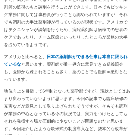
剤師の監視のもと調剤を行うことができます。日本でもピッキン
グ業務に関しては事務員が行うことも認められていますが、それ
でも調剤の大半は薬剤師が行っているのが現状です。アメリカで
はテクニシャンが調剤を行うため、病院薬剤師は病棟での患者の
ケアであったり、チーム医療といったりしたところが業務の大半
を占めているようです。
アメリカと比べると、
日本の薬剤師ができる仕事は本当に限られ
ているな
と思います。薬剤師が唯一処方に意見できる疑義照会
も、医師から疎まれることも多く、薬のことでも医師＝絶対とな
っています。
地位向上を目指して6年制となった薬学部ですが、現状としてはあ
まり変わっていないように思います。今回の記事でも臨床研修の
充実などが意見として取り上げられたそうですが、そもそも調剤
が業務の中心となっている今の状況では、実力をつけたとしても
それを発揮する場が圧倒的に少ないことが問題なのだと思いま
す。今回紹介したような欧米式の制度導入など、抜本的な改革が