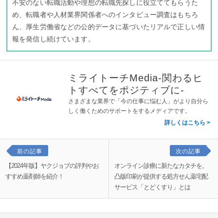
不安のない転職活動や理想の転職先探しに役立ててもらうた
め、転職者や人材業界関係者へのインタビュー調査はもちろ
ん、厚生労働省などの公的データに基づいたリアルで正しい情
報を発信し続けています。
ミライトーチMedia-関わるヒ
トすべてをポジティブに-
さまざまな業界で「今の仕事に悩む人」がより自分ら
しく働くためのサポートをするメディアです。
詳しくはこちら
前の記事
次の記事
【2024年版】ヤクジョブの評判やお
オンライン診療に新たなカタチを。
すすめ薬剤師を紹介！
凸版印刷が提供する処方せん薬宅配
サービス「とどくすり」とは