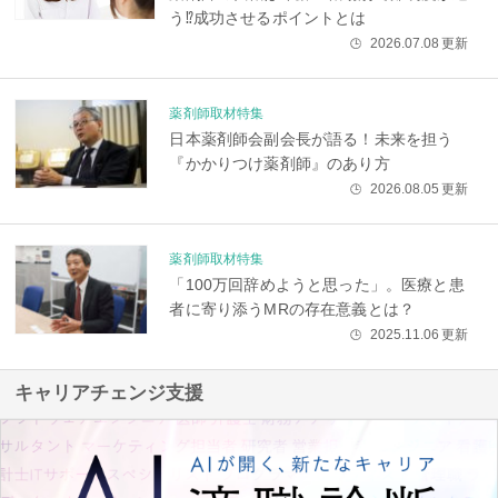
う⁉成功させるポイントとは
2026.07.08
更新
🕒
薬剤師取材特集
日本薬剤師会副会長が語る！未来を担う
『かかりつけ薬剤師』のあり方
2026.08.05
更新
🕒
薬剤師取材特集
「100万回辞めようと思った」。医療と患
者に寄り添うMRの存在意義とは？
2025.11.06
更新
🕒
キャリアチェンジ支援