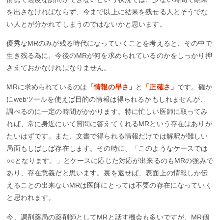
を出さなければならず、今まで以上に結果を残せる人とそうでな
い人とが分かれてしまうのではないかと思います。
優秀なMRのみが残る時代になっていくことを考えると、その中で
生き残る為に、今後のMRが何を求められているのかをしっかり押
さえておかなければなりません。
MRに求められているのは
「情報の早さ」
と
「正確さ」
です。確か
にwebツールを使えば目的の情報は得られるかもしれませんが、
調べるのに一定の時間がかかります。特に忙しい医師に取ってみ
れば、常に身近にいて質問に答えてくれるMRという存在はありが
たいはずです。また、文書で得られる情報だけでは解釈が難しい
局面もしばしば存在します。その時に、「このようなケースでは
○○となります。」とケースに応じた対応が出来るのもMRの強みで
あり、存在意義だと思います。裏を返せば、表面上の情報しか伝
えることの出来ないMRは医師にとっては不要の存在になっていく
と思われます。
今、調剤薬局の薬剤師としてMRと話す機会も多いですが、MR個