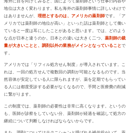
海外に目を向けてみると、国によって薬剤師という仕事の内容や
地位は大きく変わります。私も海外の薬剤師事情に詳しいわけで
はありませんが、
理想とするのは、アメリカの薬剤師
です。「ア
メリカでは薬剤師の地位が高い」といった話は薬剤師として働い
ていると一度は耳にしたことがあると思います。では、どのよう
な点が日本と違うのか。日本との違いは大きく二つ、
薬剤師の裁
量が大きいことと、調剤以外の業務がメインとなっていること
で
す。
アメリカでは「リフィル処方せん制度」が導入されています。こ
れは、一回の処方せんで複数回の調剤が可能となるものです。当
然容体が安定している人に限られますが、薬を定期でもらってい
る人には都度受診する必要がなくなるので、手間と医療費の削減
に繋がります。
この制度では、薬剤師の必要性は非常に高くなります。というの
も、医師が診察をしていない分、薬剤師が経過を確認して処方の
継続について判断しなければならないからです。
また、調剤についてはテクニシャンと呼ばれる補佐役がいて、薬