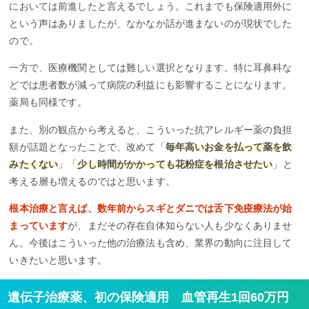
においては前進したと言えるでしょう。これまでも保険適用外に
という声はありましたが、なかなか話が進まないのが現状でした
ので。
一方で、医療機関としては難しい選択となります。特に耳鼻科な
どでは患者数が減って病院の利益にも影響することになります。
薬局も同様です。
また、別の観点から考えると、こういった抗アレルギー薬の負担
額が話題となったことで、改めて「
毎年高いお金を払って薬を飲
みたくない
」「
少し時間がかかっても花粉症を根治させたい
」と
考える層も増えるのではと思います。
根本治療と言えば、数年前からスギとダニでは舌下免疫療法が始
まっています
が、まだその存在自体知らない人も少なくありませ
ん。今後はこういった他の治療法も含め、業界の動向に注目して
いきたいと思います。
遺伝子治療薬、初の保険適用 血管再生1回60万円