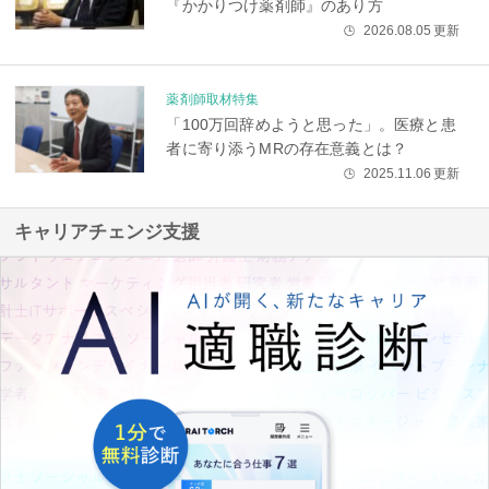
『かかりつけ薬剤師』のあり方
2026.08.05
更新
🕒
薬剤師取材特集
「100万回辞めようと思った」。医療と患
者に寄り添うMRの存在意義とは？
2025.11.06
更新
🕒
キャリアチェンジ支援