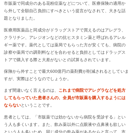
市販薬で同成分のある花粉症薬などについて、医療保険の適用か
ら外して全額自己負担にすべきという提言がなされて、大きな話
題となりました。
医療用医薬品と同成分がドラッグストアで買えるのはアレグラ、
クラリチン、アレジオンなどの抗ヒスタミン薬と呼ばれるアレル
ギー薬です。薬代としては薬局でもらった方が安くても、病院の
診察や薬局での調剤料などを合わせると負担としてはドラッグス
トアで購入する際と大差がないとの試算もされています。
保険から外すことで最大600億円の薬剤費が削減されるとしていま
すが、実際はどうなのでしょうか。
まず間違いなく言えるのは、
これまで病院でアレグラなどを処方
してもらっていた患者さんの、全員が市販薬を購入するようには
ならない
ということです。
患者としては、「市販薬では効かないから病院を受診する」とい
う人も多くいます。また、飲み薬以外に点眼液や点鼻液も欲しい
という人も多いため、同じ成分の飲み薬があるからと言って、市