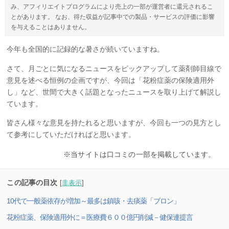
み、アフィリエイトプログラムにより売上の一部が運営者に還元されるこ
とがあります。 なお、得た収益が記事中での製品・サービスの評価に影響
を与えることはありません。
今年も全国的に記録的な暑さが続いていますね。
さて、月ごとに気になるニュースをピックアップして薬剤師目線で
意見を述べる恒例の企画ですが、今回は「花粉症薬の保険適用外
し」など、世間で大きく話題となったニュースを取り上げて解説し
ています。
皆さん様々な意見を持たれると思いますが、今回も一つの見方とし
て参考にしていただければと思います。
※当サイトは口コミの一部を掲載しています。
この記事の目次
[
非表示
]
10代で一般薬依存が増加～最多は鎮咳・去痰薬「ブロン」
花粉症薬、保険適用外に＝医療費６００億円削減－健保連提言