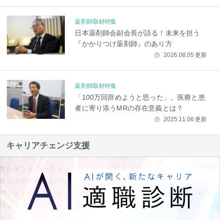
薬剤師取材特集
日本薬剤師会副会長が語る！未来を担う
『かかりつけ薬剤師』のあり方
2026.08.05
更新
🕒
薬剤師取材特集
「100万回辞めようと思った」。医療と患
者に寄り添うMRの存在意義とは？
2025.11.06
更新
🕒
キャリアチェンジ支援