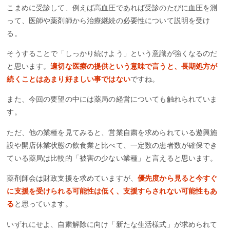
こまめに受診して、例えば高血圧であれば受診のたびに血圧を測
って、医師や薬剤師から治療継続の必要性について説明を受け
る。
そうすることで「しっかり続けよう」という意識が強くなるのだ
と思います。
適切な医療の提供という意味で言うと、長期処方が
続くことはあまり好ましい事ではない
ですね。
また、今回の要望の中には薬局の経営についても触れられていま
す。
ただ、他の業種を見てみると、営業自粛を求められている遊興施
設や開店休業状態の飲食業と比べて、一定数の患者数が確保でき
ている薬局は比較的「被害の少ない業種」と言えると思います。
薬剤師会は財政支援を求めていますが、
優先度から見ると今すぐ
に支援を受けられる可能性は低く、支援すらされない可能性もあ
る
と思っています。
いずれにせよ、自粛解除に向け「新たな生活様式」が求められて