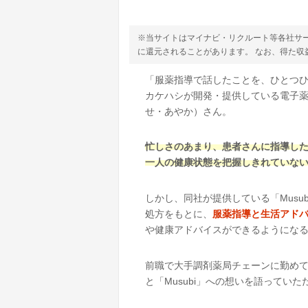
※当サイトはマイナビ・リクルート等各社サ
に還元されることがあります。 なお、得た
「服薬指導で話したことを、ひとつ
カケハシが開発・提供している電子薬
せ・あやか）さん。
忙しさのあまり、患者さんに指導し
一人の健康状態を把握しきれていな
しかし、同社が提供している「Mus
処方をもとに、
服薬指導と生活アド
や健康アドバイスができるようにな
前職で大手調剤薬局チェーンに勤め
と「Musubi」への想いを語ってい