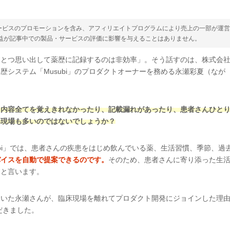
ービスのプロモーションを含み、アフィリエイトプログラムにより売上の一部が運
収益が記事中での製品・サービスの評価に影響を与えることはありません。
ひとつ思い出して薬歴に記録するのは非効率」。そう話すのは、株式会
歴システム「Musubi」のプロダクトオーナーを務める永瀬彩夏（なが
た内容全てを覚えきれなかったり、記載漏れがあったり、患者さんひと
い現場も多いのではないでしょうか？
ubi」では、患者さんの疾患をはじめ飲んでいる薬、生活習慣、季節、過
バイスを自動で提案できるのです。
そのため、患者さんに寄り添った生
ると言います。
ていた永瀬さんが、臨床現場を離れてプロダクト開発にジョインした理
ただきました。