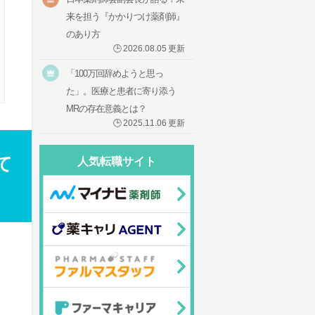
来を担う『かかりつけ薬剤師』
のあり方
🕒
2026.08.05
更新
「100万回辞めようと思っ
た」。医療と患者に寄り添う
MRの存在意義とは？
🕒
2025.11.06
更新
て
人気転職サイト