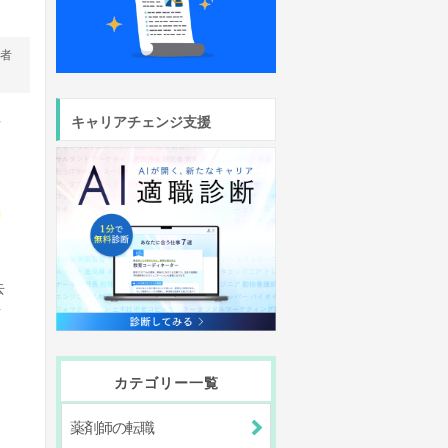
営者
社
キャリアチェンジ支援
り
去
活
カテゴリー一覧
由
薬剤師の転職