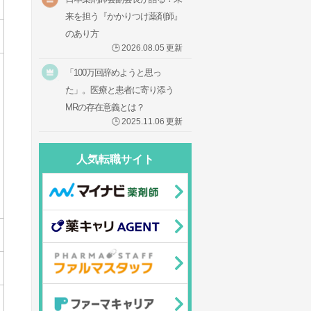
来を担う『かかりつけ薬剤師』
のあり方
🕒
2026.08.05
更新
「100万回辞めようと思っ
た」。医療と患者に寄り添う
MRの存在意義とは？
🕒
2025.11.06
更新
人気転職サイト