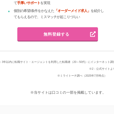
て
手厚いサポート
を実現
個別の希望/条件をかなえた
「オーダーメイド求人」
を紹介し
てもらえるので、ミスマッチが起こりづらい
無料登録する
：3年以内に転職サイト・エージェントを利用した転職者（20～50代）にインターネット調
※2：公式サイトよ
※ミライトーチ調べ（2025年7月時点）
※当サイトは口コミの一部を掲載しています。