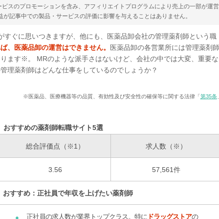
ービスのプロモーションを含み、アフィリエイトプログラムにより売上の一部が運
収益が記事中での製品・サービスの評価に影響を与えることはありません。
がすぐに思いつきますが、他にも、医薬品卸会社の管理薬剤師という職
れば、医薬品卸の運営はできません。
医薬品卸の各営業所には管理薬剤
ります※。 MRのような派手さはないけど、会社の中では大変、重要な
の管理薬剤師はどんな仕事をしているのでしょうか？
※医薬品、医療機器等の品質、有効性及び安全性の確保等に関する法律「
第35条
おすすめの薬剤師転職サイト5選
総合評価点（※1）
求人数（※）
3.56
57,561件
おすすめ：正社員で年収を上げたい薬剤師
正社員の求人数が業界トップクラス。特に
ドラッグストア
の