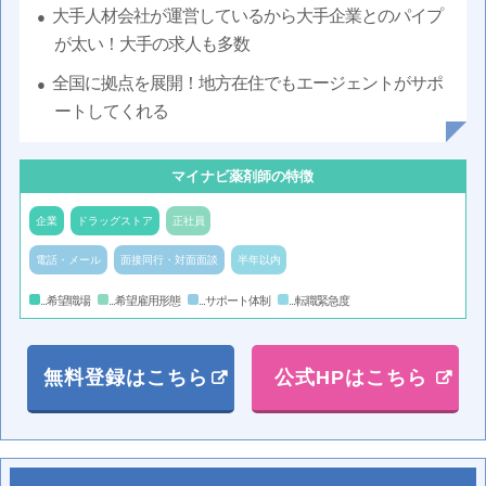
大手人材会社が運営しているから大手企業とのパイプ
が太い！大手の求人も多数
全国に拠点を展開！地方在住でもエージェントがサポ
ートしてくれる
マイナビ薬剤師の特徴
企業
ドラッグストア
正社員
電話・メール
面接同行・対面面談
半年以内
...希望職場
...希望雇用形態
...サポート体制
...転職緊急度
無料登録はこちら
公式HPはこちら