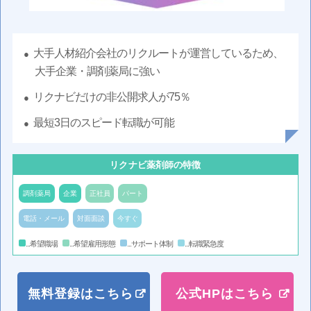
大手人材紹介会社のリクルートが運営しているため、
大手企業・調剤薬局に強い
リクナビだけの非公開求人が75％
最短3日のスピード転職が可能
リクナビ薬剤師の特徴
調剤薬局
企業
正社員
パート
電話・メール
対面面談
今すぐ
...希望職場
...希望雇用形態
...サポート体制
...転職緊急度
無料登録はこちら
公式HPはこちら