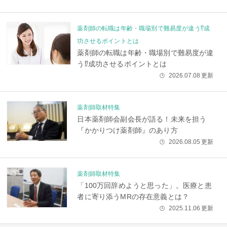
薬剤師の転職は年齢・職場別で難易度が違う⁉成
功させるポイントとは
薬剤師の転職は年齢・職場別で難易度が違
う⁉成功させるポイントとは
2026.07.08
更新
🕒
薬剤師取材特集
日本薬剤師会副会長が語る！未来を担う
『かかりつけ薬剤師』のあり方
2026.08.05
更新
🕒
薬剤師取材特集
「100万回辞めようと思った」。医療と患
者に寄り添うMRの存在意義とは？
2025.11.06
更新
🕒