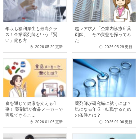
年収も福利厚生も最高クラ
超レア求人「企業内診療所薬
ス！企業薬剤師という「賢
剤師」！その実態を探ってみ
い」働き方
た
2026.05.29
更新
2026.05.29
更新
🕒
🕒
食を通じて健康を支える仕
薬剤師が研究職に就くには？
事！ 薬剤師が食品メーカーで
気になる年収・転職するため
実現できるこ…
の条件とは？
2026.01.06
更新
2026.01.06
更新
🕒
🕒