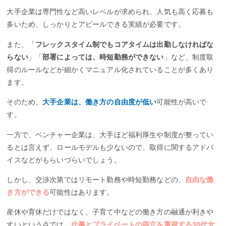
大手企業は専門性など高いレベルが求められ、人気も高く応募も
多いため、しっかりとアピールできる実績が必要です。
また、「
フレックスタイム制でもコアタイムは出勤しなければな
らない
」「
部署によっては、時短勤務ができない
」など、制度取
得のルールなどが細かくマニュアル化されていることが多くあり
ます。
そのため、
大手企業は、働き方の自由度が低い
可能性が高いで
す。
一方で、ベンチャー企業は、大手ほど福利厚生や制度が整ってい
るとは言えず、ロールモデルも少ないので、取得に関するアドバ
イスなどがもらいづらいでしょう。
しかし、交渉次第ではリモート勤務や時短勤務などの、
自由な働
き方ができる
可能性はあります。
産休や育休だけではなく、子育て中などの働き方の融通が利きや
すいという点では、
仕事とプライベートの両立を重視する30代女