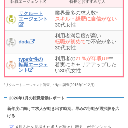
転職エージェント名
特長とおすすめな人
業界最多の求人数*
リクルート
スキル・経歴に自信がない
エージェント
30代女性
利用者満足度が高い
転職が初めて
で不安が多い
doda
30代女性
利用者の
71％が年収UP
**
type女性の
着実にキャリアアップした
転職エージェ
ント
い30代女性
*リクルートエージェント調査、**type調査(2015年1~12月)
2026年1月の転職活動レポート
新年度に向けて求人が動き出す時期。早めの行動が選択肢を広
げる
4月入社を見据えた求人が徐々に増え、ポテンシャル