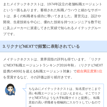
またメイテックネクストは、1974年設立の老舗転職エージェント
という一面もあります。蓄積された転職ノウハウと細かなサポー
トは、多くの転職者を成功に導いてきました。運営元は、設計や
開発、生産技術を中心に、優れた技術を持つエンジニアを数千社
に及ぶメーカーに派遣してきた実績で知られるメイテックグルー
プです。
3.リクナビNEXTで頻繁に表彰されている
メイテックネクストは、業界屈指の評判も得ています。「リクナ
ビNEXT転職エージェントランキング2016年秋」（リクナビNEXT
提携の400社を超える転職エージェント対象）で
総合満足度第1位
を受賞するなど、その評価は折り紙付きです。
ちなみにメイテックネクストは、知名度がそこまで
高い転職エージェントとはいえません。そこでリク
ナビNEXTのような大手転職サイトと提携し、転職
意欲の高い求職者を積極的にスカウトしているので
す。