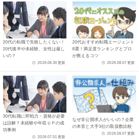
20代の転職で失敗したくない！
20代おすすめ転職エージェント
20代後半や未経験、女性は厳し
8選！満足度ランキングとプロ
いの？
が教えるコツ
2026.06.30
更新
2026.08.07
更新
🕒
🕒
30代転職に即戦力・資格が必要
なぜ非公開求人がいいの？企業
は誤解？未経験や年収ＵＰの成
の本音と大手3社の取扱数比較
功事例
2026.08.07
更新
🕒
2026.07.01
更新
🕒