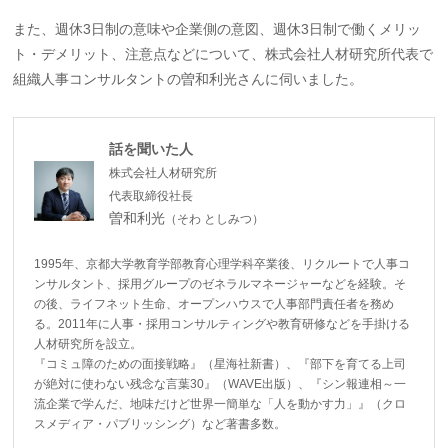
また、週休3日制の意味や企業側の意図、週休3日制で働くメリッ
ト・デメリット、注意点などについて、株式会社人材研究所代表で
組織人事コンサルタントの曽和利光さんに伺いました。
話を聞いた人
株式会社人材研究所
代表取締役社長
曽和利光
（そわ としみつ）
1995年、京都大学教育学部教育心理学科卒業後、リクルートで人事コ
ンサルタント、採用グループのゼネラルマネージャーなどを経験。そ
の後、ライフネット生命、オープンハウスで人事部門責任者を務め
る。2011年に人事・採用コンサルティングや教育研修などを手掛ける
人材研究所を設立。
『コミュ障のための面接戦略』（星海社新書）、『部下を育てる上司
が絶対に使わない残念な言葉30』（WAVE出版）、『シン報連相～一
流企業で学んだ、地味だけど世界一簡単な「人を動かす力」』（クロ
スメディア・パブリッシング）など著書多数。