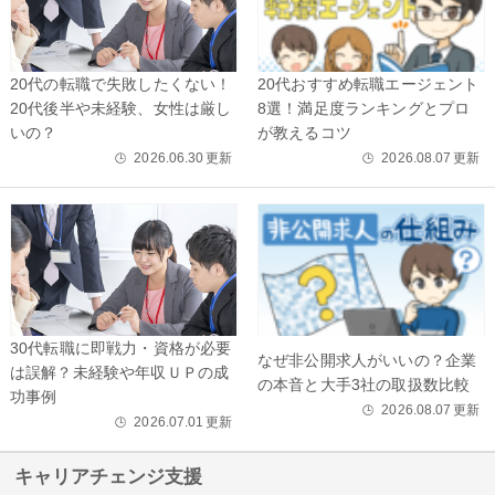
20代の転職で失敗したくない！
20代おすすめ転職エージェント
20代後半や未経験、女性は厳し
8選！満足度ランキングとプロ
いの？
が教えるコツ
2026.06.30
更新
2026.08.07
更新
🕒
🕒
30代転職に即戦力・資格が必要
なぜ非公開求人がいいの？企業
は誤解？未経験や年収ＵＰの成
の本音と大手3社の取扱数比較
功事例
2026.08.07
更新
🕒
2026.07.01
更新
🕒
キャリアチェンジ支援