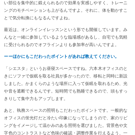
い部位を集中的に鍛えられるので効果を実感しやすく、トレーニ
ングのモチベーションも上がるんですよ。それに、体を動かすこ
とで気分転換にもなるんですよね。
最近は、オンラインイレッスンという形でも開催しています。み
んなと一緒に参加しているような臨場感があるし、自宅でも気軽
に受けられるのでオフラインよりも参加率が高いんですよ。
ーーほかにもこだわったポイントがあれば教えてください。
「シエスタ」というお昼寝スペースですね。六本木オフィスのと
きにソファで仮眠を取る社員が多かったので、移転と同時に新設
しました。かまくらのような場所に入って仮眠を取れるため、光
や音を遮断できるんです。短時間でも熟睡できるので、頭もすっ
きりして集中力もアップします。
あと、執務スペースの照明もこだわったポイントです。一般的な
オフィスの蛍光灯だと冷たい印象になってしまうので、家のリビ
ングをイメージして温かみのある照明を選びました。背景色や文
字色のコントラストなど色味の確認・調整作業を行えるよう、一