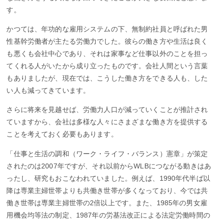
す。
かつては、年功的な雇用システムの下、無制約社員と呼ばれた男
性基幹労働者が主たる労働力でした。彼らの働き方や生活は良く
も悪くも会社中心であり、それは家事など仕事以外のことを担っ
てくれる人がいたから成り立ったものです。会社人間という言葉
もありましたが、現在では、こうした働き方をできる人も、した
い人も減ってきています。
さらに将来を見越せば、労働力人口が減っていくことが推計され
ていますから、会社は多様な人々にさまざまな働き方を提供する
ことを考えておく必要もあります。
「仕事と生活の調和（ワーク・ライフ・バランス）憲章」が策定
されたのは2007年ですが、それ以前からWLBにつながる動きはあ
ったし、研究もおこなわれていました。例えば、1990年代半ば以
降は専業主婦世帯よりも共働き世帯が多くなっており、今では共
働き世帯は専業主婦世帯の2倍以上です。また、1985年の男女雇
用機会均等法の制定、1987年の労基法改正による法定労働時間の