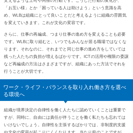
支えるような上司や同僚の行動です。こうした行動の変化が、
「お互い様」とか「困っている人は助けよう」という意識を高
め、WLBは組織にとって良いことだと考えるように組織の雰囲気
を変えていきます。これが文化の変容です。
さらに、仕事の再編成、つまり仕事の進め方を変えることも必要
です。WLBに取り組むと、いつでもみんなが居る職場ではなくな
ります。それなのに、それまでと同じ仕事の進め方をしていては
残った人たちの負担が増えるばかりです。ICTの活用や権限の委譲
など再編成の方法はさまざまですが、組織にあった方法でそれを
行うことが大切です。
ワーク・ライフ・バランスを取り入れ働き方を選べ
る環境へ
組織が境界決定の自律性を働く人たちに認めていくことは重要で
すが、同時に、自由には責任が伴うことを働く私たちも忘れては
いけないでしょう。自律性を主張するばかりでは、非制度的支援
や文化の変容が起こりにくくなります。当たり前のことですが、