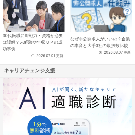
30代転職に即戦力・資格が必要
なぜ非公開求人がいいの？企業
は誤解？未経験や年収ＵＰの成
の本音と大手3社の取扱数比較
功事例
2026.08.07
更新
🕒
2026.07.01
更新
🕒
キャリアチェンジ支援