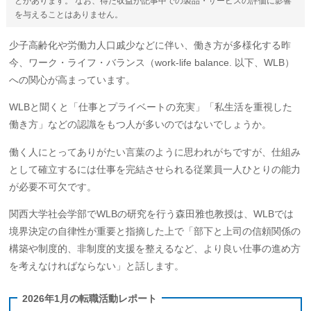
とがあります。 なお、得た収益が記事中での製品・サービスの評価に影響
を与えることはありません。
少子高齢化や労働力人口戚少などに伴い、働き方が多様化する昨
今、ワーク・ライフ・バランス（work-life balance. 以下、WLB）
への関心が高まっています。
WLBと聞くと「仕事とプライベートの充実」「私生活を重視した
働き方」などの認識をもつ人が多いのではないでしょうか。
働く人にとってありがたい言葉のように思われがちですが、仕組み
として確立するには仕事を完結させられる従業員一人ひとりの能力
が必要不可欠です。
関西大学社会学部でWLBの研究を行う森田雅也教授は、WLBでは
境界決定の自律性が重要と指摘した上で「部下と上司の信頼関係の
構築や制度的、非制度的支援を整えるなど、より良い仕事の進め方
を考えなければならない」と話します。
2026年1月の転職活動レポート