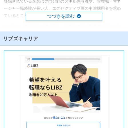
登録されている企業は専門分野のスキル保有者や、管理職・マネ
ージャー職経験が長い人、エグゼクティブ層の中途採用者を求め
ているところが多くなっています。
つづきを読む
そのため、登録求人は質が高く、高収入で高い専門性が求められ
る求人が豊富です。30代から40代で実力やスキルはあるのに現職
リブズキャリア
で評価されておらず、
実力に見合った年収を得たい、キャリアア
ップしたいという転職者向けの転職エージェント
と言えます。
さらに、JACリクルートメントはグローバル企業で全世界に拠点
を持つため、海外求人や外資系企業の求人が数多く登録されてい
ます。
コンサルタントも海外企業や外資系企業への転職実績を持ち、英
語のレジュメ作成サポート対応などのスキルも持っています。海
外企業や外資系企業へ条件の良い転職を望んでいる人にもおすす
めです。
一方で、転職初心者、未経験からの転職者などには向かず、親身
なサポートが受けられるとは思わない方が良いでしょう。
転職へ