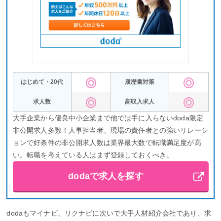
のフォローや面接対策などのサポート体制は万全ですし、スキル
や仕事経験がない場合アピールポイントの洗い出しなども対応し
てくれます。転職活動経験が無い、20代で転職するなどという人
におすすめの転職エージェントです。
マイナビ転職エージェントの公式サイトはこちら
はじめて・20代
履歴書対策
求人数
高収入求人
とじる
大手企業から優良中小企業まで他では手に入らないdoda限定
非公開求人多数！人事担当者、現場の責任者との強いリレーシ
ョンで好条件の非公開求人数は業界最大数で転職満足度が高
い。転職を考えている人はまず登録しておくべき。
dodaで求人を探す
dodaもマイナビ、リクナビに次いで大手人材紹介会社であり、求