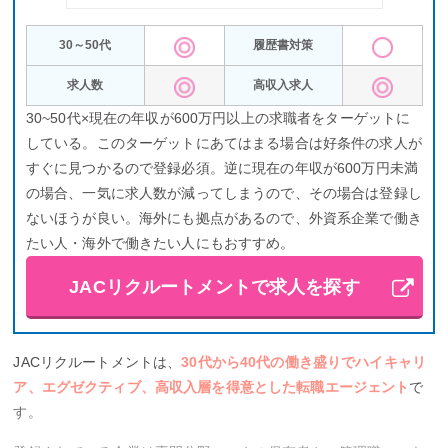
当者が当たってしまうこともあるかもしれません。そんな時は、
30～50代
履歴書対策
必ず担当者替えを申し出ましょう。
求人数
高収入求人
dodaの公式サイトはこちら
30~50代×現在の年収が600万円以上の求職者をターゲットに
している。このターゲットにあてはまる場合は好条件の求人が
とじる
すぐに見つかるので登録必須。逆に現在の年収が600万円未満
の場合、一気に求人数が減ってしまうので、その場合は登録し
ないほうが良い。海外にも拠点があるので、外資系企業で働き
たい人・海外で働きたい人にもおすすめ。
JACリクルートメントで求人を探す
JACリクルートメントは、
30代から40代の働き盛りでハイキャリ
ア、エグゼクティブ、高収入層を得意とした転職エージェント
で
す。