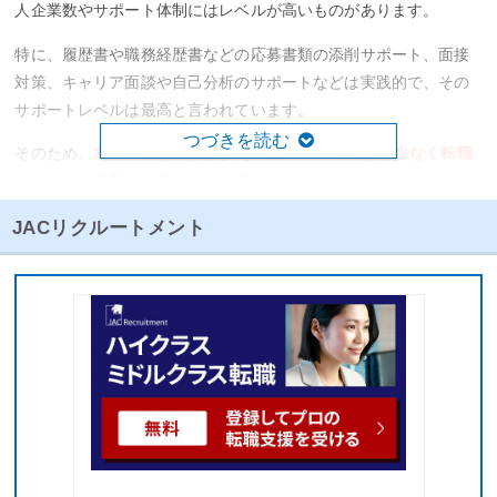
人企業数やサポート体制にはレベルが高いものがあります。
特に、履歴書や職務経歴書などの応募書類の添削サポート、面接
対策、キャリア面談や自己分析のサポートなどは実践的で、その
サポートレベルは最高と言われています。
つづきを読む
そのため、
20代の社会経験が少ない層や、転職回数が少なく転職
ノウハウを必要としている人に特におすすめです
。
また、登録企業の数は圧倒的に多く、しかもメールによる求人情
JACリクルートメント
報の配信がマメなので、情報収集ツールとしても優秀です。
大手企業だけでなく、中小企業やベンチャー企業の登録数も多
く、求人の質は幅広いものになっています。そのため、自分に合
った企業情報を見つけられる可能性は高いでしょう。
一方で、大手転職エージェントにはよくあることなのですが、
担
当コンサルタントの当たり外れが大きい
というデメリットがあり
ます。
ベテラン社員が当たれば良いですが、入社間もない経験の浅い担