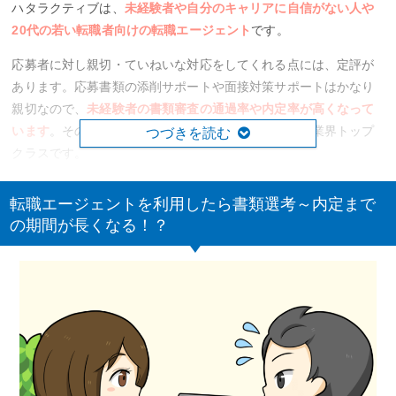
ハタラクティブは、
未経験者や自分のキャリアに自信がない人や
20代の若い転職者向けの転職エージェント
です。
応募者に対し親切・ていねいな対応をしてくれる点には、定評が
あります。応募書類の添削サポートや面接対策サポートはかなり
親切なので、
未経験者の書類審査の通過率や内定率が高くなって
います
。そのため、未経験者歓迎の求人数に関しては業界トップ
つづきを読む
クラスです。
一方で、未経験者歓迎の求人は年収や待遇、仕事内容などの質が
転職エージェントを利用したら書類選考～内定まで
劣る場合も多くなっています。未経験者ということである程度は
の期間が長くなる！？
質の低下も考慮の上で進めなければなりませんが、その中でもよ
り待遇の良い求人を探し出すことがポイントです。
応募者の経歴を問わず対応してくれてサポート体制がていねい
と
いうことで、未経験の分野に転職したい人や職歴が少ない人、転
職経験が無い人に特におすすめと言えるでしょう。また、
対応地
域が関東圏のみなので注意
してください。