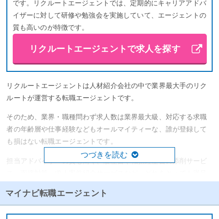
です。リクルートエージェントでは、定期的にキャリアアドバ
イザーに対して研修や勉強会を実施していて、エージェントの
質も高いのが特徴です。
リクルートエージェントで求人を探す
リクルートエージェントは人材紹介会社の中で業界最大手のリク
ルートが運営する転職エージェントです。
そのため、業界・職種問わず求人数は業界最大級、対応する求職
者の年齢層や仕事経験などもオールマイティーな、誰が登録して
も損はない転職エージェントです。
つづきを読む
担当アドバイザーの質も高く、履歴書や職務経歴書の添削サービ
ス、面接対策、求人案件紹介サービスなど、どれをとっても満足
の行くものでしょう。
マイナビ転職エージェント
一方で、登録者が多く一つの企業への応募数が多いため、
リクル
ートエージェント内の社内選考に落ちる
可能性もあります。