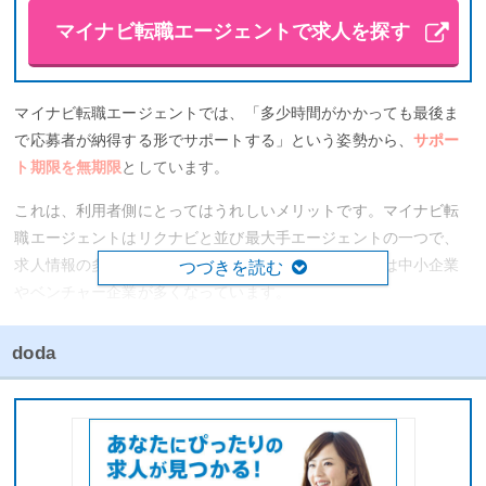
マイナビ転職エージェントで求人を探す
マイナビ転職エージェントでは、「多少時間がかかっても最後ま
で応募者が納得する形でサポートする」という姿勢から、
サポー
ト期限を無期限
としています。
これは、利用者側にとってはうれしいメリットです。マイナビ転
職エージェントはリクナビと並び最大手エージェントの一つで、
求人情報の多さには定評があります。また、取引先には中小企業
つづきを読む
やベンチャー企業が多くなっています。
そして、
マイナビ転職エージェントの大きな特徴は、20代の若者
doda
世代に特化している
という点です。これから成長が期待される転
職市場で市場価値が高い若者層をメインターゲットにしているた
め、20代の転職者に特におすすめです。第二新卒者に対するフォ
ローは業界一と言われています。
具体的には、転職経験がない20代の転職者のために応募書類作成