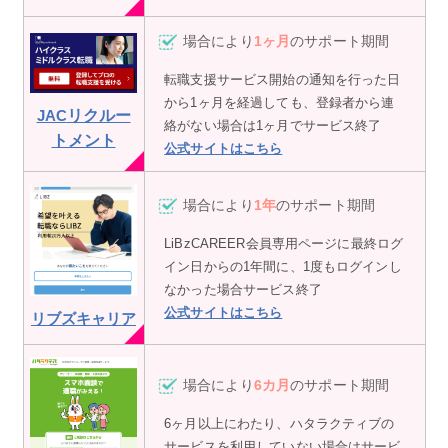
場合により
1ヶ月
のサポート期間
転職支援サービス開始の通知を行った日
から1ヶ月を経過しても、登録者から連
JAC
リクルー
絡がない場合は1ヶ月でサービス終了
トメント
公式サイトはこちら
場合により
1年
のサポート期間
LiBzCAREER会員専用ページに最終ログ
イン日からの1年間に、1度もログインし
なかった場合サービス終了
公式サイトはこちら
リブズキャリア
場合により
6カ月
のサポート期間
6ヶ月以上にわたり、ハタラクティブの
サービスを利用していない場合はサービ