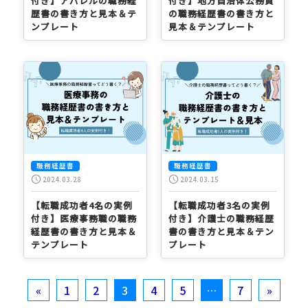
付き】アパレルの職務経
付き】地方自治体公務員
歴書の書き方と見本＆テ
の職務経歴書の書き方と
ンプレート
見本＆テンプレート
職務経歴書
職務経歴書
schedule
schedule
2024.03.28
2024.03.15
【転職成功者4名の実例
【転職成功者3名の実例
付き】医療事務職の職務
付き】介護士の職務経歴
経歴書の書き方と見本＆
書の書き方と見本＆テン
テンプレート
プレート
投
«
1
2
3
4
5
…
7
»