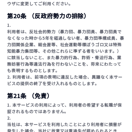
ウザに変更してご利用ください。
第20条 （反政府勢力の排除）
1.
利用者は、反社会的勢力（暴力団、暴力団員、暴力団員で
なくなった時から5年を経過しない者、暴力団準構成員、暴
力団関係企業、総会屋等、社会運動等標ぼうゴロ又は特殊
知能暴力集団等、その他これらに準ずる者をいいます。）
に該当しないこと、また暴力的行為、詐術・脅迫行為、業
務妨害行為等違法行為を行わないことを、将来にわたって
も表明するものとします。
2. 利用者は、前項の表明に違反した場合、異議なく本サー
ビスの提供の終了を受け入れるものとします。
第21条 （免責）
1. 本サービスの利用によって、利用者の希望する転職が保
証されるものではありません。
2.
当社は、本サービスを利用したことにより利用者に損害が
発生した場合、当社に故意又は重過失が認められるとき