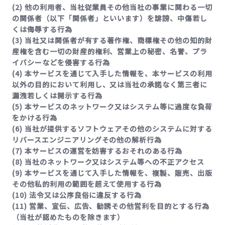
(2) 他の利用者、当社従業員その他当社の事業に関わる一切
の関係者（以下「関係者」といいます）を誹謗、中傷若し
くは侮辱する行為
(3) 当社又は関係者が有する著作権、商標権その他の知的財
産権を含む一切の財産的権利、営業上の秘密、名誉、プラ
イバシーなどを侵害する行為
(4) 本サービスを通じて入手した情報を、本サービスの利用
以外の目的において利用し、又は当社の承諾なく第三者に
漏洩若しくは開示する行為
(5) 本サービスのネットワーク又はシステム等に過度な負荷
をかける行為
(6) 当社が提供するソフトウェアその他のシステムに対する
リバースエンジニアリングその他の解析行為
(7) 本サービスの運営を妨害するおそれのある行為
(8) 当社のネットワーク又はシステム等への不正アクセス
(9) 本サービスを通じて入手した情報を、複製、販売、出版
その他私的利用の範囲を超えて使用する行為
(10) 法令又は公序良俗に違反する行為
(11) 営業、宣伝、広告、勧誘その他営利を目的とする行為
（当社が認めたものを除きます）