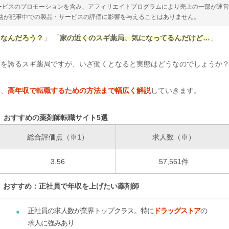
ービスのプロモーションを含み、アフィリエイトプログラムにより売上の一部が運
収益が記事中での製品・サービスの評価に影響を与えることはありません。
うなんだろう？
」 「
家の近くのスギ薬局、気になってるんだけど…
」
度を誇るスギ薬局ですが、いざ働くとなると実態はどうなのでしょうか
ら、
高年収で転職するための方法まで幅広く解説
していきます。
おすすめの薬剤師転職サイト5選
総合評価点（※1）
求人数（※）
3.56
57,561件
おすすめ：正社員で年収を上げたい薬剤師
正社員の求人数が業界トップクラス。特に
ドラッグストア
の
求人に強みあり