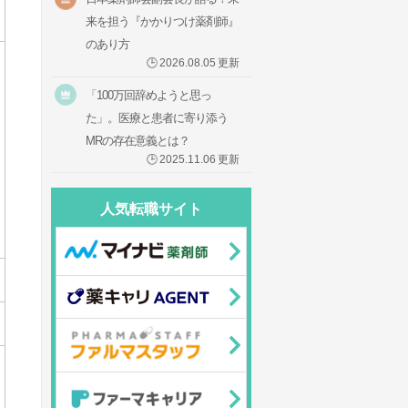
来を担う『かかりつけ薬剤師』
のあり方
🕒
2026.08.05
更新
「100万回辞めようと思っ
た」。医療と患者に寄り添う
MRの存在意義とは？
🕒
2025.11.06
更新
人気転職サイト