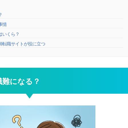
？
事情
はいくら？
剤師転職サイトが役に立つ
職難になる？