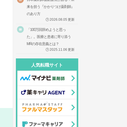
来を担う『かかりつけ薬剤師』
のあり方
🕒
2026.08.05
更新
「100万回辞めようと思っ
た」。医療と患者に寄り添う
MRの存在意義とは？
🕒
2025.11.06
更新
人気転職サイト