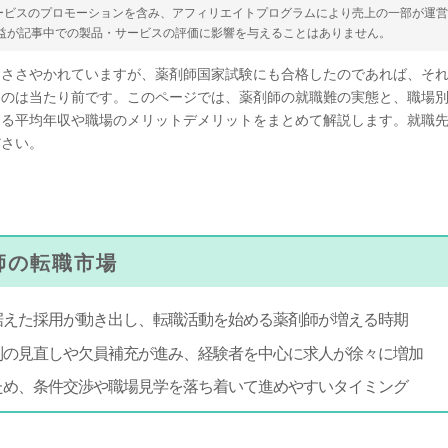
ービスのプロモーションを含み、アフィリエイトプログラムにより売上の一部が運
収益が記事中での製品・サービスの評価に影響を与えることはありません。
とささやかれていますが、薬剤師国家試験にも合格したのであれば、そ
うのは当たり前です。このページでは、薬剤師の就職難の実態と、職場
なる平均年収や職場のメリットデメリットをまとめて解説します。就職
ださい。
剤師の転職市場
据えた採用が動き出し、転職活動を始める薬剤師が増える時期
制の見直しや欠員補充が進み、経験者を中心に求人が徐々に増加
ため、条件交渉や職場見学を落ち着いて進めやすいタイミング