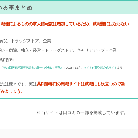
いる事まとめ
、職種によるものの求人情報数は増加しているため、就職難にはならない
病院、ドラッグストア、企業
がい＝病院、独立・経営＝ドラッグストア、キャリアアップ＝企業
薬剤師※
省「
第24回医療経済実態調査の報告（令和5年実施）
」2023年11月、
マイナビ薬剤師公式サイト
より
職先は様々です。実は
薬剤師専門の転職サイトは就職にも役立つので新
てみましょう。
※当サイトは口コミの一部を掲載しています。