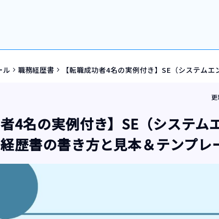
ール
職務経歴書
【転職成功者4名の実例付き】SE（システム
navigate_next
navigate_next
更
者4名の実例付き】SE（システム
務経歴書の書き方と見本＆テンプレ