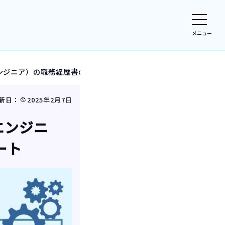
メニュー
エンジニア）の職務経歴書の書き方と見本＆テンプレート
新日：
2025年2月7日
update
エンジニ
ート