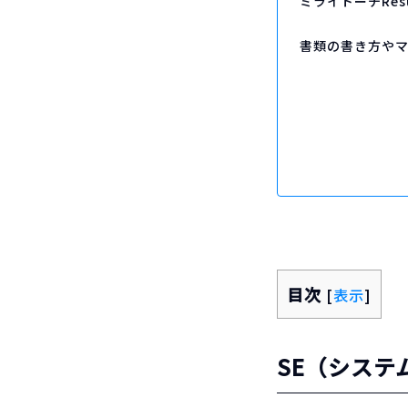
ミライトーチRe
書類の書き方や
目次
[
表示
]
SE（シス