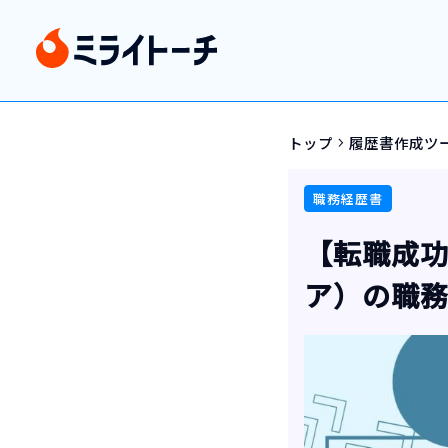
トップ
履歴書作成ツ
navigate_next
職務経歴書
【転職成功
ア）の職